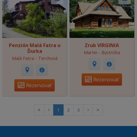
Penzión Malá Fatra u
Zrub VIRGINIA
Ďurka
Martin - Bystrička
Malá Fatra - Terchová
Rezervovať
Rezervovať
1
2
3