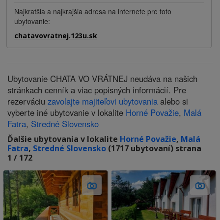
Najkratšia a najkrajšia adresa na internete pre toto
ubytovanie:
chatavovratnej.123u.sk
Ubytovanie CHATA VO VRÁTNEJ neudáva na našich
stránkach cenník a viac popisných informácií. Pre
rezerváciu
zavolajte majiteľovi ubytovania
alebo si
vyberte iné ubytovanie v lokalite
Horné Považie
,
Malá
Fatra
,
Stredné Slovensko
Ďalšie ubytovania v lokalite
Horné Považie
,
Malá
Fatra
,
Stredné Slovensko
(1717 ubytovaní) strana
1 / 172