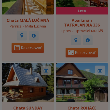
Leto
Chata MALÁ LUČIVNÁ
Apartmán
TATRALANDIA 336
Párnica - Malá Lučivná
Liptov - Liptovský Mikuláš
Rezervovať
Rezervovať
Chata SUNDAY
Chata ROHÁČE