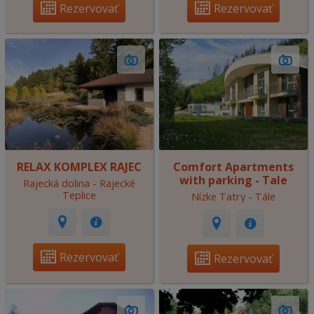
Rezervovať
Rezervovať
RELAX KOMPLEX RAJEC
Comfort Apartments
with parking - Tale
Rajecká dolina - Rajecké
Teplice
Nízke Tatry - Tále
Rezervovať
Rezervovať