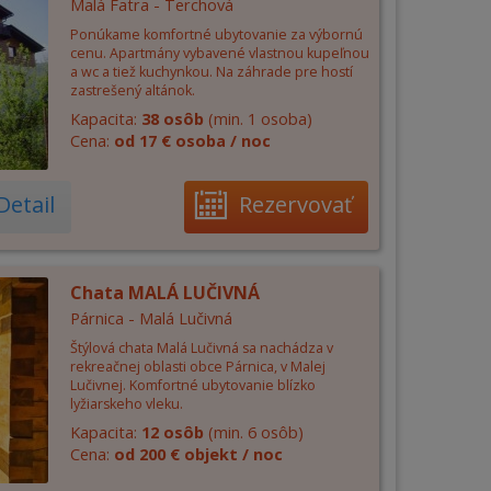
Malá Fatra - Terchová
Ponúkame komfortné ubytovanie za výbornú
cenu. Apartmány vybavené vlastnou kupeľnou
a wc a tiež kuchynkou. Na záhrade pre hostí
zastrešený altánok.
Kapacita:
38 osôb
(min. 1 osoba)
Cena:
od 17 € osoba / noc
Detail
Rezervovať
Chata MALÁ LUČIVNÁ
Párnica - Malá Lučivná
Štýlová chata Malá Lučivná sa nachádza v
rekreačnej oblasti obce Párnica, v Malej
Lučivnej. Komfortné ubytovanie blízko
lyžiarskeho vleku.
Kapacita:
12 osôb
(min. 6 osôb)
Cena:
od 200 € objekt / noc