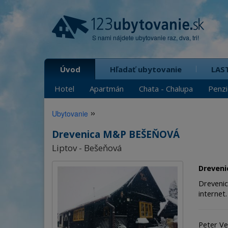
S nami nájdete ubytovanie raz, dva, tri!
Úvod
Hľadať ubytovanie
LAS
Hotel
Apartmán
Chata - Chalupa
Penz
»
Ubytovanie
Drevenica M&P BEŠEŇOVÁ
Liptov - Bešeňová
Dreven
Drevenic
internet.
Peter Ve