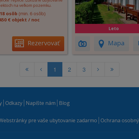
jecké Teplice. Luxusné ubytovanie
jektoch na veľkom pozemku.
18 osôb
(min. 6 osôb)
450 € objekt / noc
Leto
Rezervovať
Mapa
1
2
3
y
Odkazy
Napíšte nám
Blog
Webstránky pre vaše ubytovanie zadarmo
Ochrana osobný