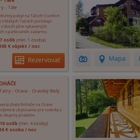
- Tale
ry - Tále
mfortný pobyt na Táloch! Comfort
 v Nízkych Tatrách ponúkajú
 v dvoch plne vybavených
ch s parkovaním zadarmo.
7 osôb
(min. 1 osoba)
105 € objekt / noc
Mapa
Rezervovať
ROHÁČE
atry - Orava - Oravský Biely
evená chata Roháče na Orave
príjemné ubytovanie pre rodinky s
re skupiny priateľov.
10 osôb
(min. 4 osoby)
16 € osoba / noc