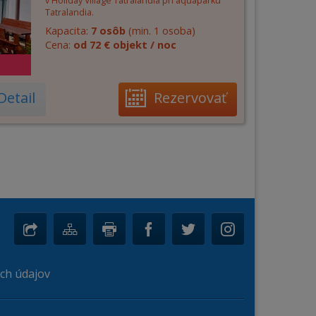
v Holiday Village Tatralandia pri aquaparku
Tatralandia.
Kapacita:
7 osôb
(min. 1 osoba)
Cena:
od 72 € objekt / noc
Detail
Rezervovať
ch údajov