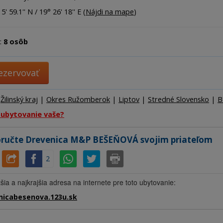
Ubytov
5' 59.1'' N / 19° 26' 18'' E (
Nájdi na mape
)
Hotel
Kemp
:
8 osôb
ezervovať
:
Žilinský kraj
|
Okres Ružomberok
|
Liptov
|
Stredné Slovensko
|
B
 ubytovanie vaše?
ručte Drevenica M&P BEŠEŇOVÁ svojim priateľom
2
šia a najkrajšia adresa na internete pre toto ubytovanie:
nicabesenova.123u.sk