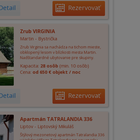
Detail
Rezervovať
Zrub VIRGINIA
Martin - Bystrička
Zrub Virginia sa nachádza na tichom mieste,
obklopený lesom v blízkosti mesta Martin.
Nadštandardné ubytovanie pre skupiny.
Kapacita:
28 osôb
(min. 10 osôb)
Cena:
od 650 € objekt / noc
Detail
Rezervovať
Apartmán TATRALANDIA 336
Liptov - Liptovský Mikuláš
Štýlový mezonetový apartmán Tatralandia 336