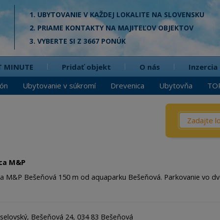
1. UBYTOVANIE V KAŽDEJ LOKALITE NA SLOVENSKU
2. PRIAME KONTAKTY NA MAJITEĽOV OBJEKTOV
3. VYBERTE SI Z 3667 PONÚK
T MINUTE
Pridať objekt
O nás
Inzercia
ión
Ubytovanie v súkromí
Drevenica
Ubytovňa
TO
Čo? / Kd
Penzió
Privát
ica M&P
Chata
a M&P Bešeňová 150 m od aquaparku Bešeňová. Parkovanie vo dvore
Dreven
Apartm
selovský, Bešeňová 24, 034 83 Bešeňová