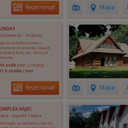
Rezervovať
Mapa
SUNDAY
 Ružomberok - Hrabovo
ay sa nachádza priamo v
a turistickom stredisku Skipark
 Malinô Brdo, len 150 m od
lanovky.
15 osôb
(min. 2 osoby)
11 € osoba / noc
Rezervovať
Mapa
OMPLEX RAJEC
olina - Rajecké Teplice
lex Rajec sa nachádza 3 km od