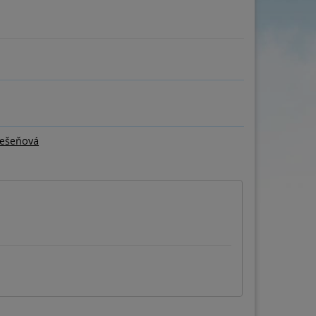
ňa
Počet osôb
–
+
ešeňová