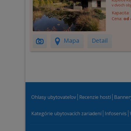
kúpeľov Ra
v dvoch ob
Kapacita:
Cena:
od 
Mapa
Detail
Ohlasy ubytovateľov
Recenzie hostí
Banner
Kategórie ubytovacích zariadení
Infoservis