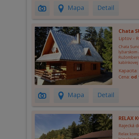
Mapa
Detail
Chata 
Liptov -
Chata Sund
lyžiarskom 
Ružomberok
kabínkovej 
Kapacita:
Cena:
od 
Mapa
Detail
RELAX K
Rajecká d
Relax komp