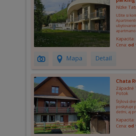
parking 
Nízke Tat
Užite si ko
Apartments
ubytovanie
apartmano
Kapacita:
Cena:
od 
Mapa
Detail
Chata 
Západné T
Potok
Štýlová dr
poskytuje 
deťmi, aj p
Kapacita:
Cena:
od 