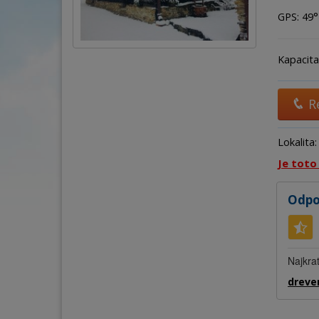
GPS: 49° 
Kapacita
R
Lokalita
Je toto
Odpo
Najkrat
dreve