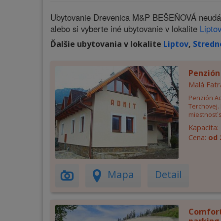
Ubytovanie Drevenica M&P BEŠEŇOVÁ neudáva n
alebo si vyberte iné ubytovanie v lokalite
Liptov
Ďalšie ubytovania v lokalite
Liptov
,
Stredn
Penzión
Malá Fatr
Penzión Ad
Terchovej.
miestnosť s
Kapacita:
Cena:
od 
Mapa
Detail
Comfort