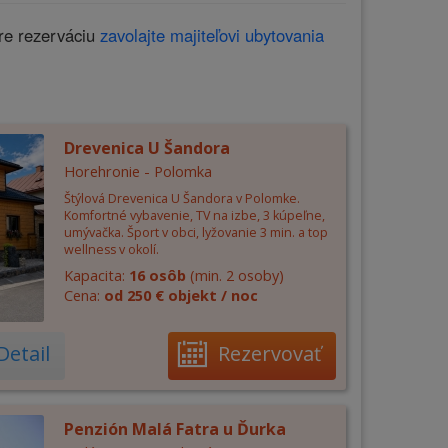
re rezerváciu
zavolajte majiteľovi ubytovania
Drevenica U Šandora
Horehronie - Polomka
Štýlová Drevenica U Šandora v Polomke.
Komfortné vybavenie, TV na izbe, 3 kúpeľne,
umývačka. Šport v obci, lyžovanie 3 min. a top
wellness v okolí.
Kapacita:
16 osôb
(min. 2 osoby)
Cena:
od 250 € objekt / noc
Detail
Rezervovať
Penzión Malá Fatra u Ďurka