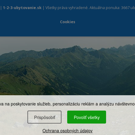
 |
1-2-3-ubytovanie.sk
| Všetky práva vyhradené. Aktuálna ponuka: 3667 ub
Cookies
a na poskytovanie služieb, personalizáciu reklám a analýzu návštevnos
Prispôsobiť
Povoliť všetky
Ochrana osobných údajov