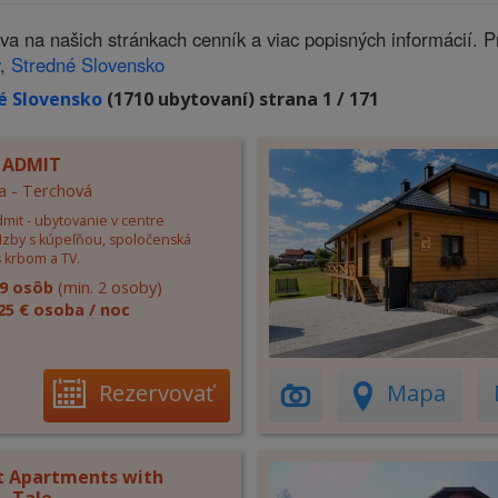
a našich stránkach cenník a viac popisných informácií. P
,
Stredné Slovensko
é Slovensko
(1710 ubytovaní) strana 1 / 171
 ADMIT
a - Terchová
mit - ubytovanie v centre
 Izby s kúpeľňou, spoločenská
 krbom a TV.
9 osôb
(min. 2 osoby)
25 € osoba / noc
Rezervovať
Mapa
 Apartments with