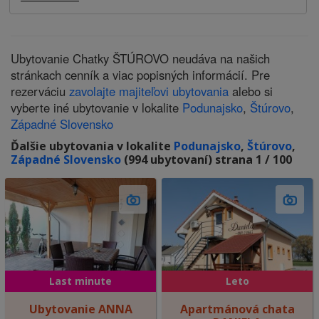
Ubytovanie Chatky ŠTÚROVO neudáva na našich
stránkach cenník a viac popisných informácií. Pre
rezerváciu
zavolajte majiteľovi ubytovania
alebo si
vyberte iné ubytovanie v lokalite
Podunajsko
,
Štúrovo
,
Západné Slovensko
Ďalšie ubytovania v lokalite
Podunajsko
,
Štúrovo
,
Západné Slovensko
(994 ubytovaní) strana 1 / 100
Last minute
Leto
Ubytovanie ANNA
Apartmánová chata