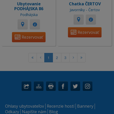
Ubytovanie
Chatka ČERTOV
PODHÁJSKA 86
Javorníky - Čertov
Podhájska
Rezervovať
Rezervovať
1
2
3
Ohlasy ubytovateľov
Recenzie hostí
Bannery
Odkazy
Napíšte nám
Blog