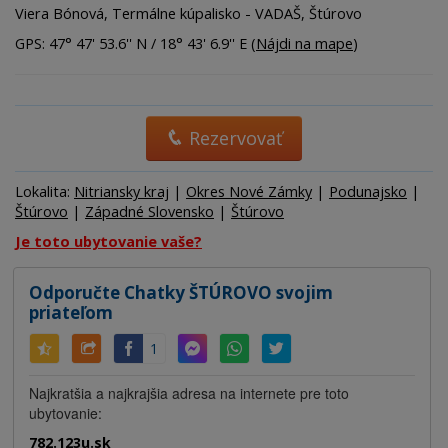
Viera Bónová, Termálne kúpalisko - VADAŠ, Štúrovo
GPS: 47° 47' 53.6'' N / 18° 43' 6.9'' E (
Nájdi na mape
)
Rezervovať
Lokalita:
Nitriansky kraj
|
Okres Nové Zámky
|
Podunajsko
|
Štúrovo
|
Západné Slovensko
|
Štúrovo
Je toto ubytovanie vaše?
Odporučte Chatky ŠTÚROVO svojim
priateľom
1
Najkratšia a najkrajšia adresa na internete pre toto
ubytovanie:
782.123u.sk