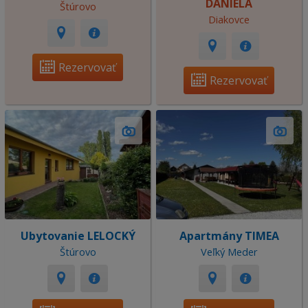
DANIELA
Štúrovo
Diakovce
Rezervovať
Rezervovať
Ubytovanie LELOCKÝ
Apartmány TIMEA
Štúrovo
Veľký Meder