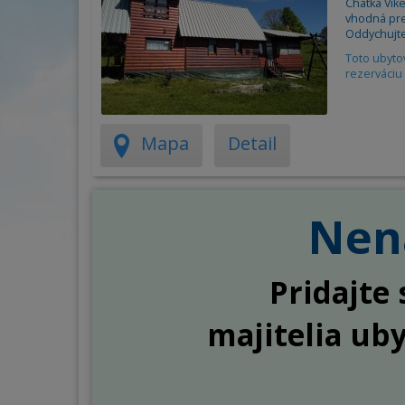
Chatka Víke
vhodná pre 
Oddychujte
Toto ubyto
rezerváciu 
Mapa
Detail
Nena
Pridajte 
majitelia ub