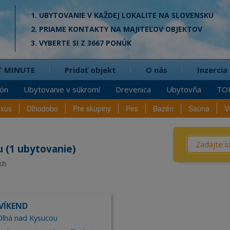
1. UBYTOVANIE V KAŽDEJ LOKALITE NA SLOVENSKU
2. PRIAME KONTAKTY NA MAJITEĽOV OBJEKTOV
3. VYBERTE SI Z 3667 PONÚK
T MINUTE
Pridať objekt
O nás
Inzercia
ión
Ubytovanie v súkromí
Drevenica
Ubytovňa
TO
uxus
Dlhodobo
Pre skupiny
Pes
Bazén
Sauna
V
Čo? / Kd
 (1 ubytovanie)
(2)
Penzió
na
Privát
Chata
VÍKEND
Dreven
Dlhá nad Kysucou