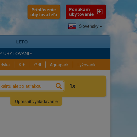
Ponúkam
Prihlásenie
ubytovanie
ubytovateľa
Slovensky
LETO
P UBYTOVANIE
írivka
Krb
Gril
Aquapark
Lyžovanie
e?
Výber
Vybavenosť
1
n
Lokalita
Upresniť vyhľadávanie
šlo sa
1
ubytovanie
Kraj
Okres
ica