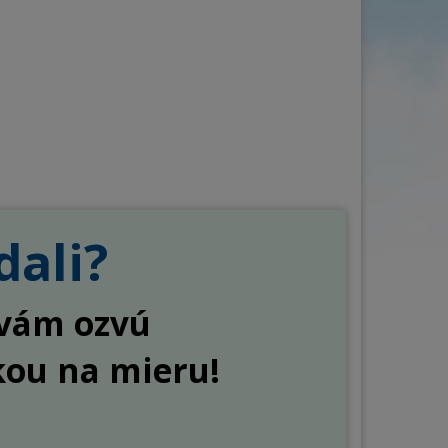
Obec
án
Cena za osobu/noc od
6
do
85
€
ňa
Počet osôb
–
+
dali?
a vám ozvú
kou na mieru!