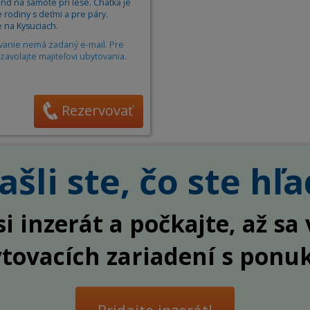
nd na samote pri lese. Chatka je
Apartm
rodiny s deťmi a pre páry.
Ubytov
 na Kysuciach.
vanie nemá zadaný e-mail. Pre
Hotel
zavolajte majiteľovi ubytovania.
Kemp
Rezervovať
šli ste, čo ste hľa
si inzerát a počkajte, až s
ytovacích zariadení s ponu