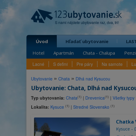
S nami nájdete ubytovanie raz, dva, tri!
Úvod
Hľadať ubytovanie
LAS
Hotel
Apartmán
Chata - Chalupa
Penz
Lacné
S deťmi
Pre páry
Na samote
L
»
»
Ubytovanie
Chata
Dlhá nad Kysucou
Ubytovanie: Chata, Dlhá nad Kysucou
(1)
(1)
Typ ubytovania:
Chata
|
Drevenica
|
Všetky typy
(1)
(1)
Lokalita:
Kysuce
|
Stredné Slovensko
Chatka 
Kysuce - 