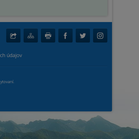
ch údajov
ytovaní.