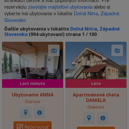
stránkach cenník a viac popisných informácií. Pre
rezerváciu
zavolajte majiteľovi ubytovania
alebo si
vyberte iné ubytovanie v lokalite
Dolná Nitra
,
Západné
Slovensko
Ďalšie ubytovania v lokalite
Dolná Nitra
,
Západné
Slovensko
(994 ubytovaní) strana 1 / 100
Last minute
Leto
Ubytovanie ANNA
Apartmánová chata
DANIELA
Štúrovo
Diakovce
Rezervovať