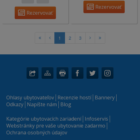
Rezervovať
Rezervovať
1
2
3
Ohlasy ubytovateľov
Recenzie hostí
Bannery
Odkazy
Napíšte nám
Blog
Kategórie ubytovacích zariadení
Infoservis
Webstránky pre vaše ubytovanie zadarmo
Ochrana osobných údajov