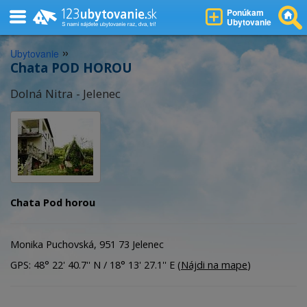
Ponúkam
Ubytovanie
»
Ubytovanie
Chata POD HOROU
Dolná Nitra - Jelenec
Chata Pod horou
Monika Puchovská, 951 73 Jelenec
GPS: 48° 22' 40.7'' N / 18° 13' 27.1'' E (
Nájdi na mape
)