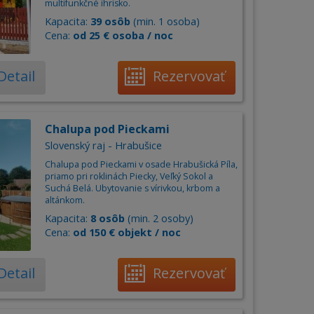
multifunkčné ihrisko.
Kapacita:
39 osôb
(min. 1 osoba)
Cena:
od 25 € osoba / noc
Detail
Rezervovať
Chalupa pod Pieckami
Slovenský raj - Hrabušice
Chalupa pod Pieckami v osade Hrabušická Píla,
priamo pri roklinách Piecky, Veľký Sokol a
Suchá Belá. Ubytovanie s vírivkou, krbom a
altánkom.
Kapacita:
8 osôb
(min. 2 osoby)
Cena:
od 150 € objekt / noc
Detail
Rezervovať