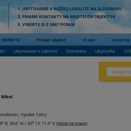
1. UBYTOVANIE V KAŽDEJ LOKALITE NA SLOVENSKU
2. PRIAME KONTAKTY NA MAJITEĽOV OBJEKTOV
3. VYBERTE SI Z 3667 PONÚK
T MINUTE
Pridať objekt
O nás
Inzercia
ión
Ubytovanie v súkromí
Drevenica
Ubytovňa
TO
Čo? / Kd
Penzió
Privát
 Nikol
Chata
Dreven
Smokovec, Vysoké Tatry
Apartm
° 8' 26.6'' N / 20° 13' 11.4'' E (
Nájdi na mape
)