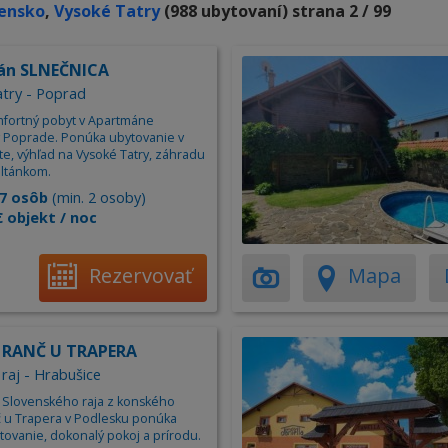
ensko
,
Vysoké Tatry
(988 ubytovaní) strana 2 / 99
án SLNEČNICA
try - Poprad
omfortný pobyt v Apartmáne
v Poprade. Ponúka ubytovanie v
lite, výhľad na Vysoké Tatry, záhradu
altánkom.
7 osôb
(min. 2 osoby)
€ objekt / noc
Rezervovať
Mapa
 RANČ U TRAPERA
 raj - Hrabušice
o Slovenského raja z konského
č u Trapera v Podlesku ponúka
tovanie, dokonalý pokoj a prírodu.