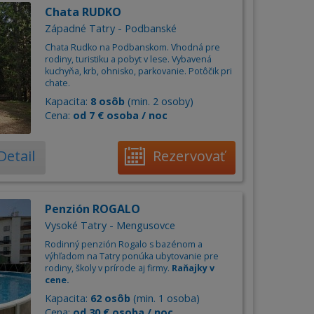
Chata RUDKO
Západné Tatry - Podbanské
Chata Rudko na Podbanskom. Vhodná pre
rodiny, turistiku a pobyt v lese. Vybavená
kuchyňa, krb, ohnisko, parkovanie. Potôčik pri
chate.
Kapacita:
8 osôb
(min. 2 osoby)
Cena:
od 7 € osoba / noc
Detail
Rezervovať
Penzión ROGALO
Vysoké Tatry - Mengusovce
Rodinný penzión Rogalo s bazénom a
výhľadom na Tatry ponúka ubytovanie pre
rodiny, školy v prírode aj firmy.
Raňajky v
cene.
Kapacita:
62 osôb
(min. 1 osoba)
Cena:
od 30 € osoba / noc