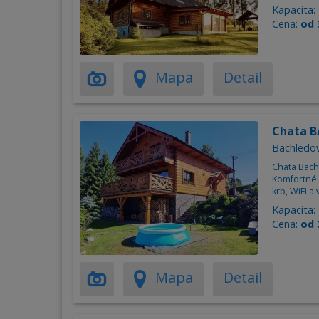
Kapacita:
Cena:
od 
Mapa
Detail
Chata 
Bachledov
Chata Bach
Komfortné u
krb, WiFi a
Kapacita:
Cena:
od 
Mapa
Detail