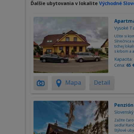
Ďalšie ubytovania v lokalite
Východné Slov
Apartm
Vysoké Ta
Užite si k
Slnečnica 
tichej loka
s krbom a 
Kapacita:
Cena:
65 
Mapa
Detail
Penzión
Slovenský
Zažite čar
sedla! Ran
štýlové uby