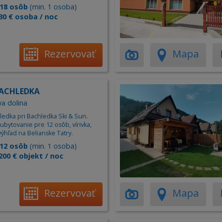
18 osôb
(min. 1 osoba)
30 € osoba / noc
Rezervovať
Mapa
BACHLEDKA
a dolina
ledka pri Bachledka Ski & Sun.
bytovanie pre 12 osôb, vírivka,
 výhľad na Belianske Tatry.
12 osôb
(min. 1 osoba)
200 € objekt / noc
Rezervovať
Mapa