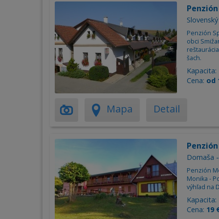
Penzión
Slovenský
Penzión Spi
obci Smiža
reštaurácia
šach.
Kapacita:
Cena:
od 
Mapa
Detail
Penzió
Domaša -
Penzión Mo
Monika - P
výhľad na 
Kapacita:
Cena:
19 