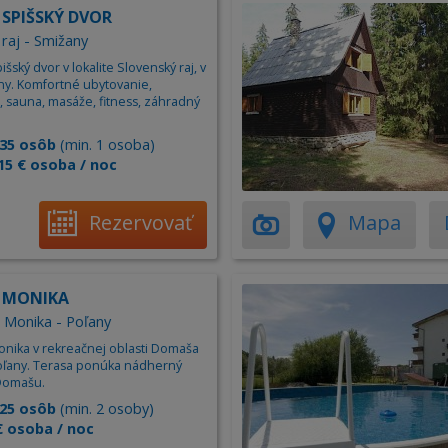
 SPIŠSKÝ DVOR
 raj - Smižany
šský dvor v lokalite Slovenský raj, v
ny. Komfortné ubytovanie,
, sauna, masáže, fitness, záhradný
35 osôb
(min. 1 osoba)
15 € osoba / noc
Rezervovať
Mapa
n MONIKA
 Monika - Poľany
nika v rekreačnej oblasti Domaša
oľany. Terasa ponúka nádherný
Domašu.
25 osôb
(min. 2 osoby)
€ osoba / noc