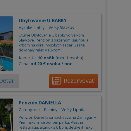
Ubytovanie U BABKY
Vysoké Tatry - Veľký Slavkov
Útulné Ubytovanie U babky vo Veľkom
Slavkove. Penzión s bazénom, saunou a
krbom na okraji Vysokých Tatier. Zažite
dokonalý relax v súkromí!
Kapacita:
10 osôb
(min. 1 osoba)
Cena:
od 20 € osoba / noc
Detail
Rezervovať
Penzión DANIELLA
Zamagurie - Pieniny - Veľký Lipník
Penzión Daniella sa nachádza na Zamagurí v
Pieninskom národnom parku. Vlastná
reštaurácia, altánok s krbom, detské ihrisko,