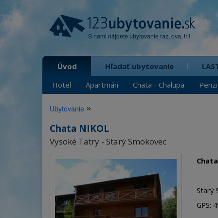
S nami nájdete ubytovanie raz, dva, tri!
Úvod
Hľadať ubytovanie
LAS
Hotel
Apartmán
Chata - Chalupa
Penz
»
Ubytovanie
Chata NIKOL
Vysoké Tatry - Starý Smokovec
Chata
Starý 
GPS: 49