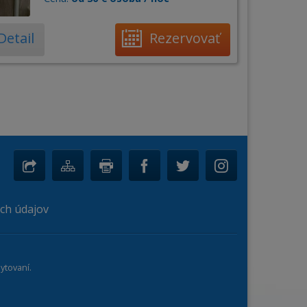
Detail
Rezervovať
ch údajov
ytovaní.