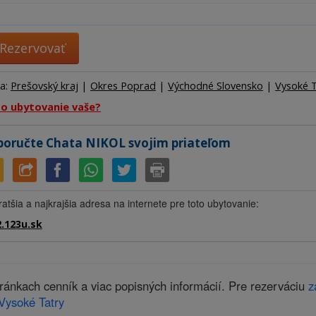
Ubytov
Hotel
Kemp
Rezervovať
ta:
Prešovský kraj
|
Okres Poprad
|
Východné Slovensko
|
Vysoké 
to ubytovanie vaše?
oručte Chata NIKOL svojim priateľom
ratšia a najkrajšia adresa na internete pre toto ubytovanie:
.123u.sk
ánkach cenník a viac popisných informácií. Pre rezerváciu
z
Vysoké Tatry