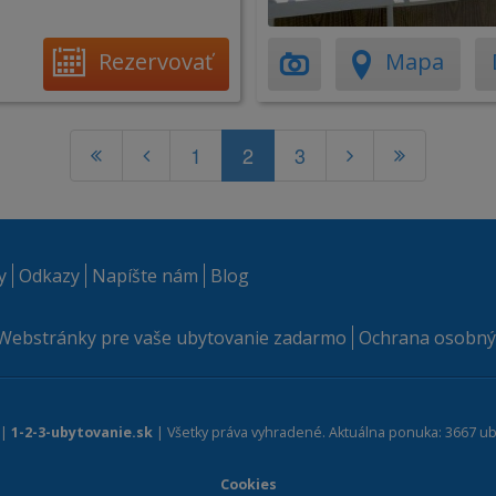
Rezervovať
Mapa
1
2
3
y
Odkazy
Napíšte nám
Blog
Webstránky pre vaše ubytovanie zadarmo
Ochrana osobný
 |
1-2-3-ubytovanie.sk
| Všetky práva vyhradené. Aktuálna ponuka: 3667 ub
Cookies