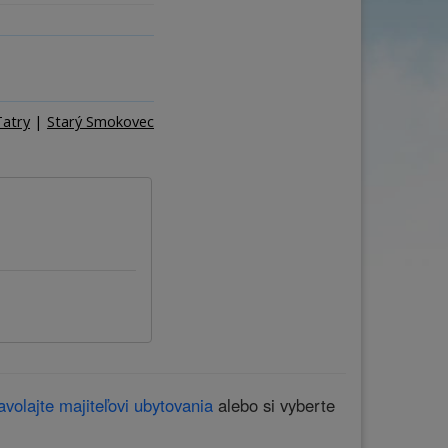
ňa
Počet osôb
–
+
Tatry
|
Starý Smokovec
avolajte majiteľovi ubytovania
alebo si vyberte