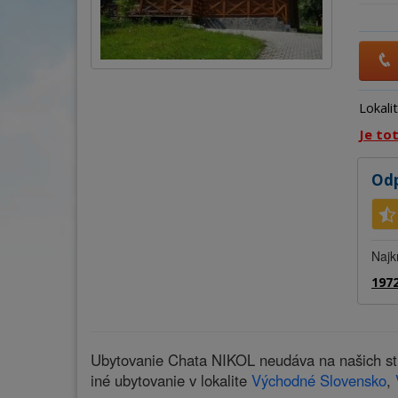
Lokali
Je to
Odp
Najk
1972
Ubytovanie Chata NIKOL neudáva na našich str
iné ubytovanie v lokalite
Východné Slovensko
,