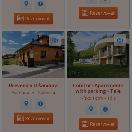
Rezervovať
Rezervovať
Drevenica U Šandora
Comfort Apartments
with parking - Tale
Horehronie - Polomka
Nízke Tatry - Tále
Rezervovať
Rezervovať