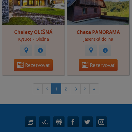
Chalety OLEŠNÁ
Chata PANORAMA
Kysuce - Olešná
Jasenská dolina
Rezervovať
Rezervovať
1
2
3