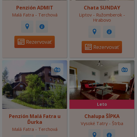
Penzión ADMIT
Chata SUNDAY
Malá Fatra - Terchová
Liptov - Ružomberok -
Hrabovo
Rezervovať
Rezervovať
Leto
Penzión Malá Fatra u
Chalupa ŠÍPKA
Ďurka
Vysoké Tatry - Štrba
Malá Fatra - Terchová