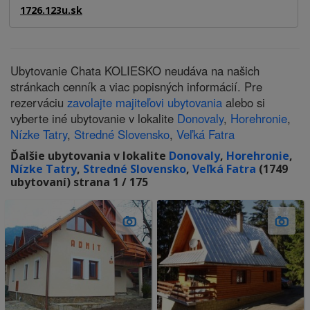
1726.123u.sk
Ubytovanie Chata KOLIESKO neudáva na našich
stránkach cenník a viac popisných informácií. Pre
rezerváciu
zavolajte majiteľovi ubytovania
alebo si
vyberte iné ubytovanie v lokalite
Donovaly
,
Horehronie
,
Nízke Tatry
,
Stredné Slovensko
,
Veľká Fatra
Ďalšie ubytovania v lokalite
Donovaly
,
Horehronie
,
Nízke Tatry
,
Stredné Slovensko
,
Veľká Fatra
(1749
ubytovaní) strana 1 / 175