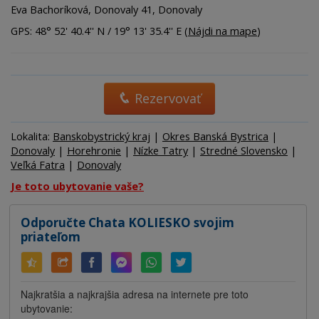
Eva Bachoríková, Donovaly 41, Donovaly
GPS: 48° 52' 40.4'' N / 19° 13' 35.4'' E (
Nájdi na mape
)
Rezervovať
Lokalita:
Banskobystrický kraj
|
Okres Banská Bystrica
|
Donovaly
|
Horehronie
|
Nízke Tatry
|
Stredné Slovensko
|
Veľká Fatra
|
Donovaly
Je toto ubytovanie vaše?
Odporučte Chata KOLIESKO svojim
priateľom
Najkratšia a najkrajšia adresa na internete pre toto
ubytovanie: