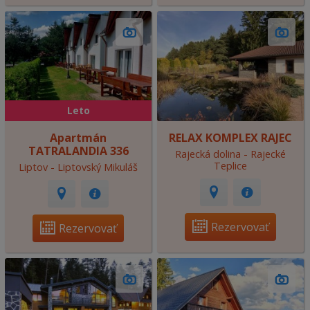
Leto
Apartmán
RELAX KOMPLEX RAJEC
TATRALANDIA 336
Rajecká dolina - Rajecké
Teplice
Liptov - Liptovský Mikuláš
Rezervovať
Rezervovať