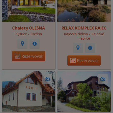
Chalety OLEŠNÁ
RELAX KOMPLEX RAJEC
Kysuce - Olešná
Rajecká dolina - Rajecké
Teplice
Rezervovať
Rezervovať