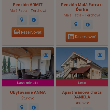
Penzión ADMIT
Penzión Malá Fatra u
Ďurka
Malá Fatra - Terchová
Malá Fatra - Terchová
Rezervovať
Rezervovať
Last minute
Leto
Ubytovanie ANNA
Apartmánová chata
DANIELA
Štúrovo
Diakovce