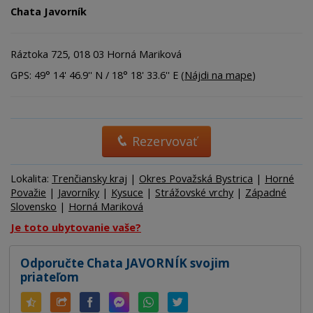
Chata Javorník
Ráztoka 725, 018 03 Horná Mariková
GPS: 49° 14' 46.9'' N / 18° 18' 33.6'' E (
Nájdi na mape
)
Rezervovať
Lokalita:
Trenčiansky kraj
|
Okres Považská Bystrica
|
Horné
Považie
|
Javorníky
|
Kysuce
|
Strážovské vrchy
|
Západné
Slovensko
|
Horná Mariková
Je toto ubytovanie vaše?
Odporučte Chata JAVORNÍK svojim
priateľom