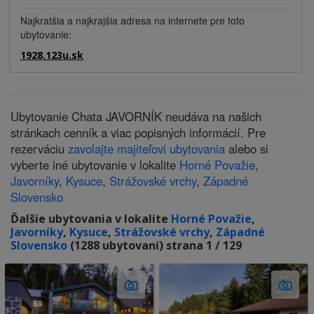
Najkratšia a najkrajšia adresa na internete pre toto
ubytovanie:
1928.123u.sk
Ubytovanie Chata JAVORNÍK neudáva na našich
stránkach cenník a viac popisných informácií. Pre
rezerváciu
zavolajte majiteľovi ubytovania
alebo si
vyberte iné ubytovanie v lokalite
Horné Považie
,
Javorníky
,
Kysuce
,
Strážovské vrchy
,
Západné
Slovensko
Ďalšie ubytovania v lokalite
Horné Považie
,
Javorníky
,
Kysuce
,
Strážovské vrchy
,
Západné
Slovensko
(1288 ubytovaní) strana 1 / 129