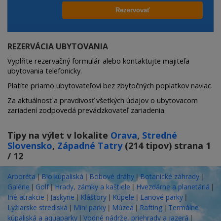
REZERVÁCIA UBYTOVANIA
Vyplňte rezervačný formulár alebo kontaktujte majiteľa
ubytovania telefonicky.
Platíte priamo ubytovateľovi bez zbytočných poplatkov naviac.
Za aktuálnosť a pravdivosť všetkých údajov o ubytovacom
zariadení zodpovedá prevádzkovateľ zariadenia.
Tipy na výlet v lokalite
Orava
,
Stredné
Slovensko
,
Západné Tatry
(214 tipov) strana 1
/ 12
|
|
|
|
Arboréta
Bio kúpaliská
Bobové dráhy
Botanické záhrady
|
|
|
|
Galérie
Golf
Hrady, zámky a kaštiele
Hvezdárne a planetáriá
|
|
|
|
|
Iné atrakcie
Jaskyne
Kláštory
Kúpele
Lanové parky
|
|
|
|
Lyžiarske strediská
Mini parky
Múzeá
Rafting
Termálne
|
|
kúpaliská a aquaparky
Vodné nádrže, priehrady a jazerá