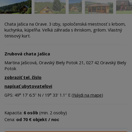
Chata Jašica na Orave. 3 izby, spoločenská miestnosť s krbom,
kuchynka, kúpeľňa. Veľká záhrada s ihriskom, grilom. Vlastný
tenisový kurt.
Zrubová chata Jašica
Martina Jašicová, Oravský Biely Potok 21, 027 42 Oravský Biely
Potok
zobraziť tel. číslo
napísať ubytovateľovi
GPS: 49° 17' 6.5'' N / 19° 33' 1.1'' E (
Nájdi na mape
)
Kapacita:
6 osôb
(min. 2 osoby)
Cena:
od 70 € objekt / noc