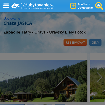
Ponúkam
Ubytovanie
»
Ubytovanie
Chata JAŠICA
Západné Tatry - Orava - Oravský Biely Potok
REZERVOVAŤ
CENY
Zrubová chata Jašica