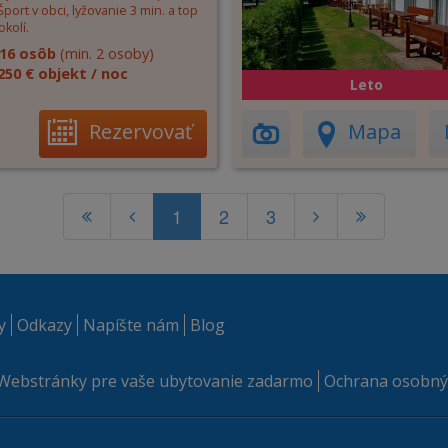
port v obci, lyžovanie 3 min. a top
okolí.
16 osôb
(min. 2 osoby)
250 € objekt / noc
Leto
Rezervovať
Mapa
1
2
3
y
Odkazy
Napíšte nám
Blog
Webstránky pre vaše ubytovanie zadarmo
Ochrana osobný