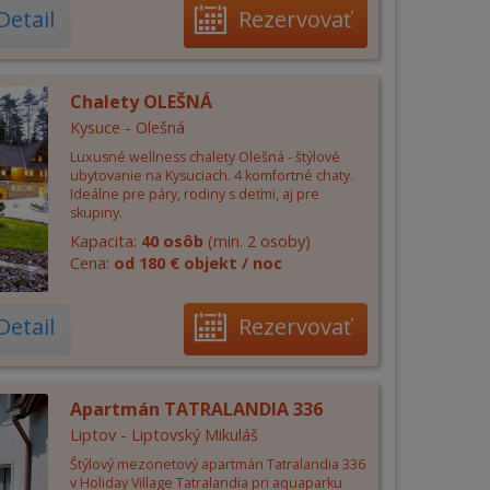
Detail
Rezervovať
Chalety OLEŠNÁ
Kysuce - Olešná
Luxusné wellness chalety Olešná - štýlové
ubytovanie na Kysuciach. 4 komfortné chaty.
Ideálne pre páry, rodiny s deťmi, aj pre
skupiny.
Kapacita:
40 osôb
(min. 2 osoby)
Cena:
od 180 € objekt / noc
Detail
Rezervovať
Apartmán TATRALANDIA 336
Liptov - Liptovský Mikuláš
Štýlový mezonetový apartmán Tatralandia 336
v Holiday Village Tatralandia pri aquaparku