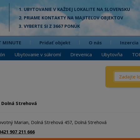
1. UBYTOVANIE V KAŽDEJ LOKALITE NA SLOVENSKU
2. PRIAME KONTAKTY NA MAJITEĽOV OBJEKTOV
3. VYBERTE SI Z 3667 PONÚK
T MINUTE
Pridať objekt
O nás
Inzercia
ión
Ubytovanie v súkromí
Drevenica
Ubytovňa
TO
Čo? / Kd
Penzió
Privát
 Dolná Strehová
Chata
Dreven
ovotný Marian, Dolná Strehová 457, Dolná Strehová
Apartm
0421 907 211 666