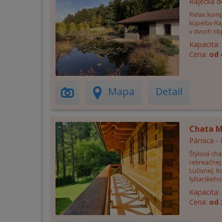
Rajecká d
Relax komp
kúpeľov Ra
v dvoch ob
Kapacita:
Cena:
od 
Mapa
Detail
Chata 
Párnica -
Štýlová cha
rekreačnej 
Lučivnej. 
lyžiarskeho
Kapacita:
Cena:
od 