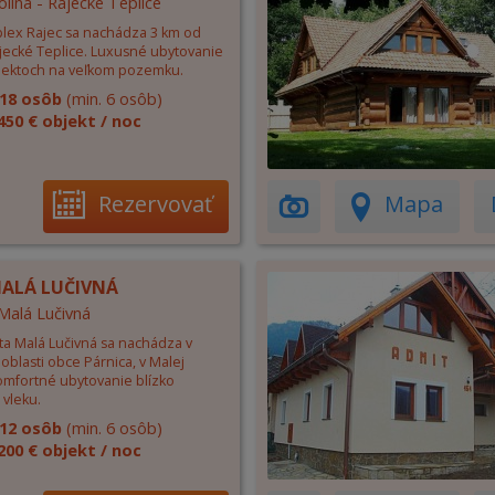
olina - Rajecké Teplice
lex Rajec sa nachádza 3 km od
jecké Teplice. Luxusné ubytovanie
jektoch na veľkom pozemku.
18 osôb
(min. 6 osôb)
450 € objekt / noc
Rezervovať
Mapa
MALÁ LUČIVNÁ
 Malá Lučivná
ta Malá Lučivná sa nachádza v
oblasti obce Párnica, v Malej
Komfortné ubytovanie blízko
 vleku.
12 osôb
(min. 6 osôb)
200 € objekt / noc