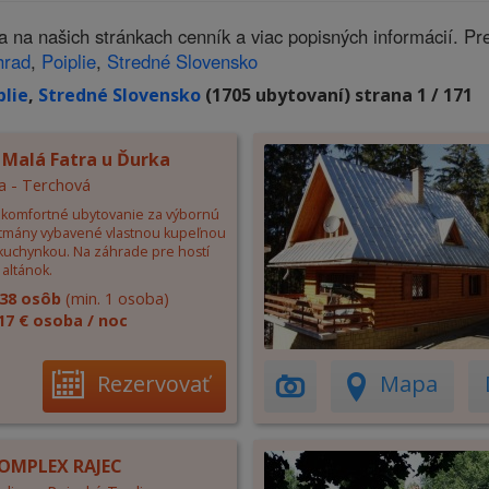
našich stránkach cenník a viac popisných informácií. Pr
hrad
,
Poiplie
,
Stredné Slovensko
plie
,
Stredné Slovensko
(1705 ubytovaní) strana 1 / 171
 Malá Fatra u Ďurka
a - Terchová
komfortné ubytovanie za výbornú
tmány vybavené vlastnou kupeľnou
 kuchynkou. Na záhrade pre hostí
altánok.
38 osôb
(min. 1 osoba)
17 € osoba / noc
Rezervovať
Mapa
OMPLEX RAJEC