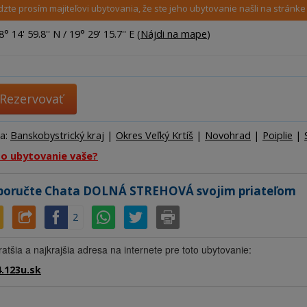
Ubytov
zte prosím majiteľovi ubytovania, že ste jeho ubytovanie našli na stránk
Hotel
° 14' 59.8'' N / 19° 29' 15.7'' E (
Nájdi na mape
)
Kemp
Rezervovať
ta:
Banskobystrický kraj
|
Okres Veľký Krtíš
|
Novohrad
|
Poiplie
|
to ubytovanie vaše?
oručte Chata DOLNÁ STREHOVÁ svojim priateľom
2
ratšia a najkrajšia adresa na internete pre toto ubytovanie:
.123u.sk