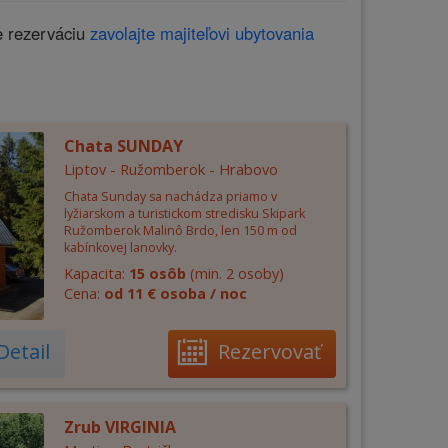
e rezerváciu
zavolajte majiteľovi ubytovania
Chata SUNDAY
Liptov - Ružomberok - Hrabovo
Chata Sunday sa nachádza priamo v
lyžiarskom a turistickom stredisku Skipark
Ružomberok Malinô Brdo, len 150 m od
kabínkovej lanovky.
Kapacita:
15 osôb
(min. 2 osoby)
Cena:
od 11 € osoba / noc
Detail
Rezervovať
Zrub VIRGINIA