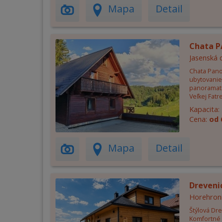
Mapa
Detail
Chata 
Jasenská 
Chata Pano
ubytovanie
panoramatic
Veľkej Fatre
Kapacita:
Cena:
od 
Mapa
Detail
Dreveni
Horehron
Štýlová Dr
Komfortné 