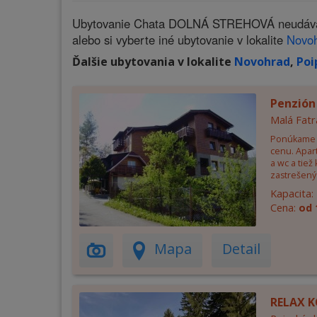
Ubytovanie Chata DOLNÁ STREHOVÁ neudáva na 
alebo si vyberte iné ubytovanie v lokalite
Novo
Ďalšie ubytovania v lokalite
Novohrad
,
Poi
Penzión
Malá Fatr
Ponúkame 
cenu. Apar
a wc a tiež
zastrešený 
Kapacita:
Cena:
od 
Mapa
Detail
RELAX K