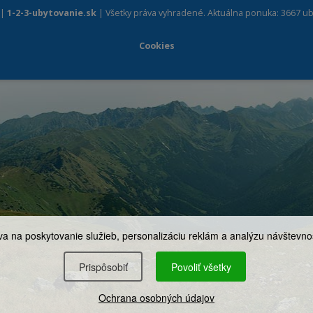
 |
1-2-3-ubytovanie.sk
| Všetky práva vyhradené. Aktuálna ponuka: 3667 ub
Cookies
a na poskytovanie služieb, personalizáciu reklám a analýzu návštevnos
Prispôsobiť
Povoliť všetky
Ochrana osobných údajov