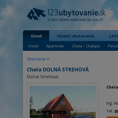
S nami nájdete ubytovanie raz, dva, tri!
Úvod
Hľadať ubytovanie
LAS
Hotel
Apartmán
Chata - Chalupa
Penz
»
Ubytovanie
Chata DOLNÁ STREHOVÁ
Dolná Strehová
Chata
Ing. N
Tel.:
0