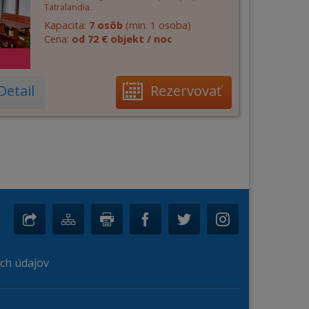
Tatralandia.
Kapacita:
7 osôb
(min. 1 osoba)
Cena:
od 72 € objekt / noc
Detail
Rezervovať
ch údajov