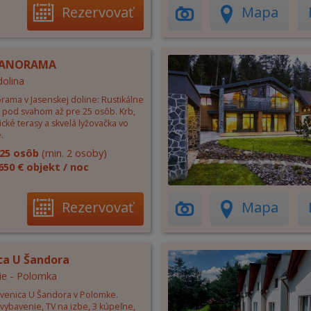
Rezervovať
Mapa
PANORAMA
dolina
rama v Jasenskej doline: Rustikálne
 pod svahom až pre 25 osôb. Krb,
ké terasy a skvelá lyžovačka vo
.
25 osôb
(min. 2 osoby)
650 € objekt / noc
Rezervovať
Mapa
ca U Šandora
ie - Polomka
evenica U Šandora v Polomke.
vybavenie, TV na izbe, 3 kúpeľne,