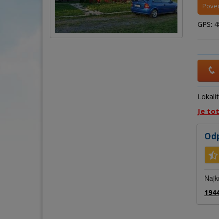
Poved
GPS: 48
Lokali
Je to
Odp
Najk
1944