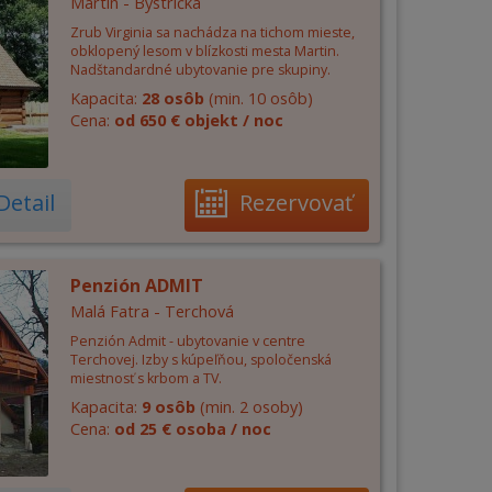
Martin - Bystrička
Zrub Virginia sa nachádza na tichom mieste,
obklopený lesom v blízkosti mesta Martin.
Nadštandardné ubytovanie pre skupiny.
Kapacita:
28 osôb
(min. 10 osôb)
Cena:
od 650 € objekt / noc
Detail
Rezervovať
Penzión ADMIT
Malá Fatra - Terchová
Penzión Admit - ubytovanie v centre
Terchovej. Izby s kúpeľňou, spoločenská
miestnosť s krbom a TV.
Kapacita:
9 osôb
(min. 2 osoby)
Cena:
od 25 € osoba / noc