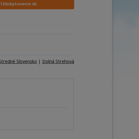
ňa
e
123ubytovanie.sk
Počet osôb
–
+
Stredné Slovensko
|
Dolná Strehová