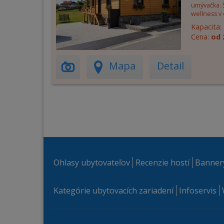
umývačka. Š
wellness v 
Kapacita:
Cena:
od 
Mapa
Detail
Ohlasy ubytovateľov
Recenzie hostí
Banner
Kategórie ubytovacích zariadení
Infoservis