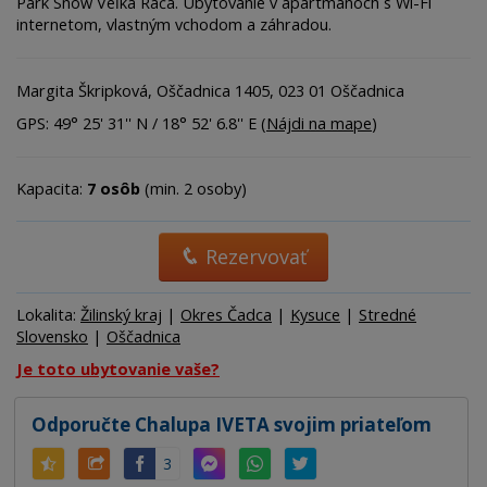
Park Snow Veľká Rača. Ubytovanie v apartmánoch s Wi-Fi
internetom, vlastným vchodom a záhradou.
Margita Škripková, Oščadnica 1405, 023 01 Oščadnica
GPS: 49° 25' 31'' N / 18° 52' 6.8'' E (
Nájdi na mape
)
Kapacita:
7 osôb
(min. 2 osoby)
Rezervovať
Lokalita:
Žilinský kraj
|
Okres Čadca
|
Kysuce
|
Stredné
Slovensko
|
Oščadnica
Je toto ubytovanie vaše?
Odporučte Chalupa IVETA svojim priateľom
3