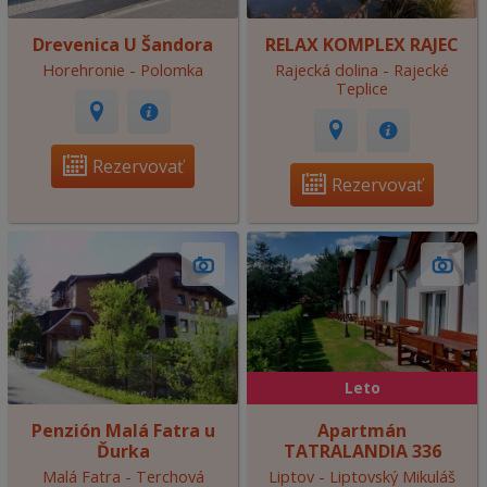
Drevenica U Šandora
RELAX KOMPLEX RAJEC
Horehronie - Polomka
Rajecká dolina - Rajecké
Teplice
Rezervovať
Rezervovať
Leto
Penzión Malá Fatra u
Apartmán
Ďurka
TATRALANDIA 336
Malá Fatra - Terchová
Liptov - Liptovský Mikuláš