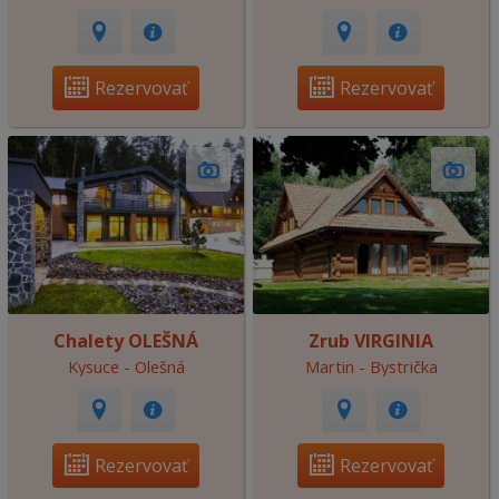
Rezervovať
Rezervovať
Chalety OLEŠNÁ
Zrub VIRGINIA
Kysuce - Olešná
Martin - Bystrička
Rezervovať
Rezervovať