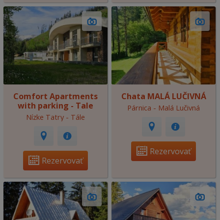
Comfort Apartments
Chata MALÁ LUČIVNÁ
with parking - Tale
Párnica - Malá Lučivná
Nízke Tatry - Tále
Rezervovať
Rezervovať