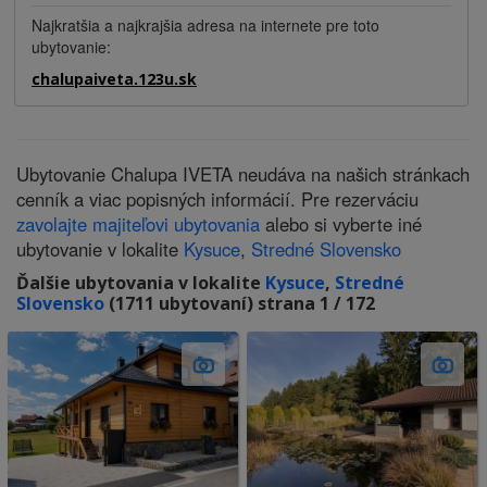
Najkratšia a najkrajšia adresa na internete pre toto
ubytovanie:
chalupaiveta.123u.sk
Ubytovanie Chalupa IVETA neudáva na našich stránkach
cenník a viac popisných informácií. Pre rezerváciu
zavolajte majiteľovi ubytovania
alebo si vyberte iné
ubytovanie v lokalite
Kysuce
,
Stredné Slovensko
Ďalšie ubytovania v lokalite
Kysuce
,
Stredné
Slovensko
(1711 ubytovaní) strana 1 / 172