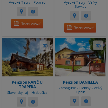
Vysoké Tatry - Poprad
Vysoké Tatry - Veľký
Slavkov
Rezervovať
Rezervovať
Penzión RANČ U
Penzión DANIELLA
TRAPERA
Zamagurie - Pieniny - Veľký
Lipník
Slovenský raj - Hrabušice