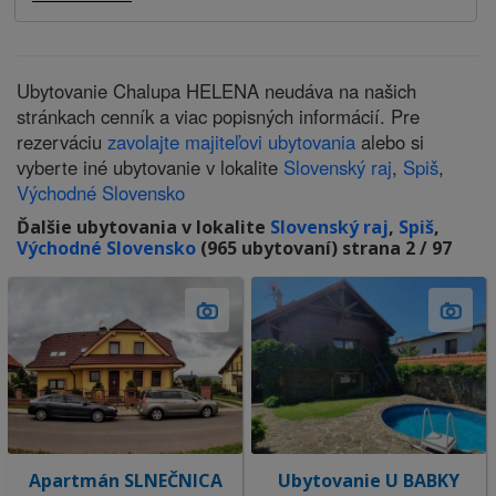
Ubytovanie Chalupa HELENA neudáva na našich
stránkach cenník a viac popisných informácií. Pre
rezerváciu
zavolajte majiteľovi ubytovania
alebo si
vyberte iné ubytovanie v lokalite
Slovenský raj
,
Spiš
,
Východné Slovensko
Ďalšie ubytovania v lokalite
Slovenský raj
,
Spiš
,
Východné Slovensko
(965 ubytovaní) strana 2 / 97
Apartmán SLNEČNICA
Ubytovanie U BABKY