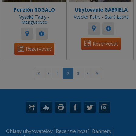
Penzión ROGALO
Ubytovanie GABRIELA
Vysoké Tatry -
Vysoké Tatry - Stará Lesná
Mengusovce
Rezervovať
Rezervovať
1
2
3
Ohlasy ubytovateľov
Recenzie hostí
Bannery