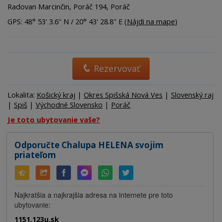
Radovan Marcinčin, Poráč 194, Poráč
GPS: 48° 53' 3.6'' N / 20° 43' 28.8'' E (
Nájdi na mape
)
Rezervovať
Lokalita:
Košický kraj
|
Okres Spišská Nová Ves
|
Slovenský raj
|
Spiš
|
Východné Slovensko
|
Poráč
Je toto ubytovanie vaše?
Odporučte Chalupa HELENA svojim
priateľom
Najkratšia a najkrajšia adresa na internete pre toto
ubytovanie:
1151.123u.sk