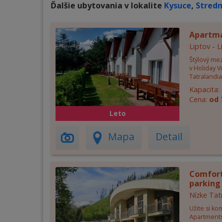
Ďalšie ubytovania v lokalite
Kysuce
,
Stredn
Apartm
Liptov - 
Štýlový me
v Holiday V
Tatralandia
Kapacita:
Cena:
od 
Leto
Mapa
Detail
Comfort
parking 
Nízke Tat
Užite si ko
Apartments