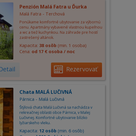
Penzión Malá Fatra u Ďurka
Malá Fatra - Terchová
Ponúkame komfortné ubytovanie za výbornú
cenu. Apartmány vybavené vlastnou kupeľnou
a wc a tiež kuchynkou. Na záhrade pre hostí
zastrešený altánok.
Kapacita:
38 osôb
(min. 1 osoba)
Cena:
od 17 € osoba / noc
Detail
Rezervovať
Chata MALÁ LUČIVNÁ
Párnica - Malá Lučivná
Štýlová chata Malá Lučivná sa nachádza v
rekreačnej oblasti obce Párnica, v Malej
Lučivnej. Komfortné ubytovanie blízko
lyžiarskeho vleku.
Kapacita:
12 osôb
(min. 6 osôb)