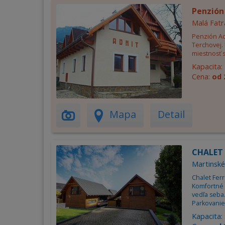
Penzión
Malá Fatr
Penzión Ad
Terchovej.
miestnosť s
Kapacita:
Cena:
od 
Mapa
Detail
CHALET
Martinské
Chalet Fer
Komfortné 
vedľa seba
Parkovanie 
Kapacita: