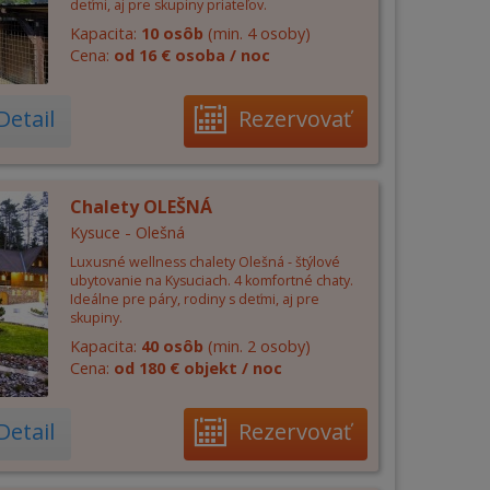
deťmi, aj pre skupiny priateľov.
Kapacita:
10 osôb
(min. 4 osoby)
Cena:
od 16 € osoba / noc
Detail
Rezervovať
Chalety OLEŠNÁ
Kysuce - Olešná
Luxusné wellness chalety Olešná - štýlové
ubytovanie na Kysuciach. 4 komfortné chaty.
Ideálne pre páry, rodiny s deťmi, aj pre
skupiny.
Kapacita:
40 osôb
(min. 2 osoby)
Cena:
od 180 € objekt / noc
Detail
Rezervovať