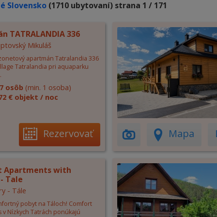
é Slovensko
(1710 ubytovaní) strana 1 / 171
án TATRALANDIA 336
Liptovský Mikuláš
zonetový apartmán Tatralandia 336
illage Tatralandia pri aquaparku
.
7 osôb
(min. 1 osoba)
72 € objekt / noc
Rezervovať
Mapa
 Apartments with
- Tale
ry - Tále
mfortný pobyt na Táloch! Comfort
 v Nízkych Tatrách ponúkajú