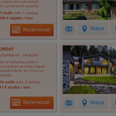
 v dvoch plne vybavených
ch s parkovaním zadarmo.
7 osôb
(min. 1 osoba)
105 € objekt / noc
Mapa
Rezervovať
SUNDAY
 Ružomberok - Hrabovo
ay sa nachádza priamo v
a turistickom stredisku Skipark
 Malinô Brdo, len 150 m od
lanovky.
15 osôb
(min. 2 osoby)
11 € osoba / noc
Rezervovať
Mapa