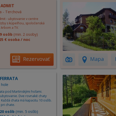
 ADMIT
a - Terchová
mit - ubytovanie v centre
 Izby s kúpeľňou, spoločenská
 krbom a TV.
9 osôb
(min. 2 osoby)
25 € osoba / noc
Rezervovať
Mapa
 FERRATA
 hole
rata pod Martinskými hoľami.
ubytovanie. Dve rovnaké chaty
. Každá chata má kapacitu 10 osôb.
pri chate.
20 osôb
(min. 5 osôb)