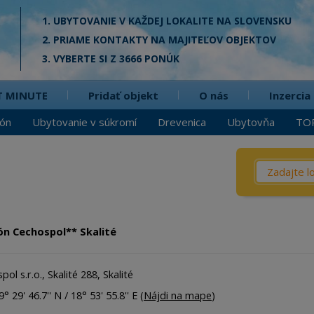
1. UBYTOVANIE V KAŽDEJ LOKALITE NA SLOVENSKU
2. PRIAME KONTAKTY NA MAJITEĽOV OBJEKTOV
3. VYBERTE SI Z 3666 PONÚK
T MINUTE
Pridať objekt
O nás
Inzercia
ión
Ubytovanie v súkromí
Drevenica
Ubytovňa
TO
Čo? / Kd
Penzió
Privát
ón Cechospol** Skalité
Chata
Dreven
ol s.r.o., Skalité 288, Skalité
Apartm
° 29' 46.7'' N / 18° 53' 55.8'' E (
Nájdi na mape
)