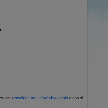
ňa
Počet osôb
–
+
é
zerváciu
zavolajte majiteľovi ubytovania
alebo si