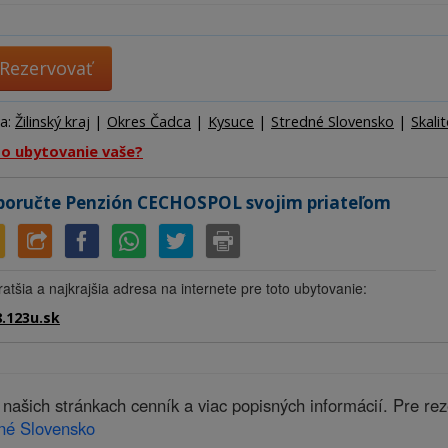
Ubytov
Hotel
Kemp
Rezervovať
ta:
Žilinský kraj
|
Okres Čadca
|
Kysuce
|
Stredné Slovensko
|
Skalit
to ubytovanie vaše?
oručte Penzión CECHOSPOL svojim priateľom
ratšia a najkrajšia adresa na internete pre toto ubytovanie:
.123u.sk
ich stránkach cenník a viac popisných informácií. Pre re
né Slovensko