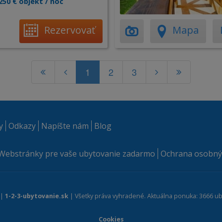
250 € objekt / noc
Rezervovať
Mapa
1
2
3
y
Odkazy
Napíšte nám
Blog
Webstránky pre vaše ubytovanie zadarmo
Ochrana osobný
 |
1-2-3-ubytovanie.sk
| Všetky práva vyhradené. Aktuálna ponuka: 3666 ub
Cookies