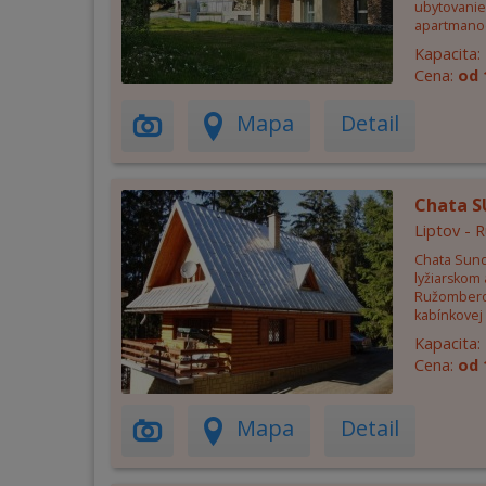
ubytovanie
apartmano
Kapacita:
Cena:
od 
Mapa
Detail
Chata 
Liptov -
Chata Sund
lyžiarskom 
Ružomberok
kabínkovej 
Kapacita:
Cena:
od 
Mapa
Detail