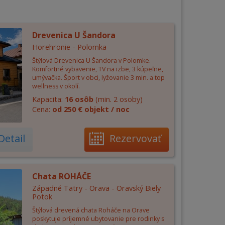
Drevenica U Šandora
Horehronie - Polomka
Štýlová Drevenica U Šandora v Polomke.
Komfortné vybavenie, TV na izbe, 3 kúpeľne,
umývačka. Šport v obci, lyžovanie 3 min. a top
wellness v okolí.
Kapacita:
16 osôb
(min. 2 osoby)
Cena:
od 250 € objekt / noc
Detail
Rezervovať
Chata ROHÁČE
Západné Tatry - Orava - Oravský Biely
Potok
Štýlová drevená chata Roháče na Orave
poskytuje príjemné ubytovanie pre rodinky s