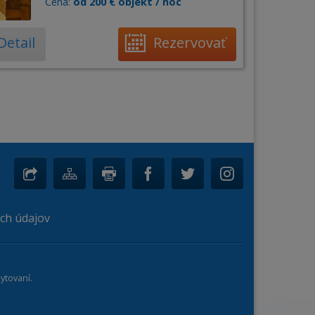
Cena:
od 200 € objekt / noc
Detail
Rezervovať
ch údajov
ytovaní.