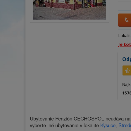
Lokali
Je to
Odp
Najk
1578
Ubytovanie Penzión CECHOSPOL neudáva na naš
vyberte iné ubytovanie v lokalite
Kysuce
,
Stred