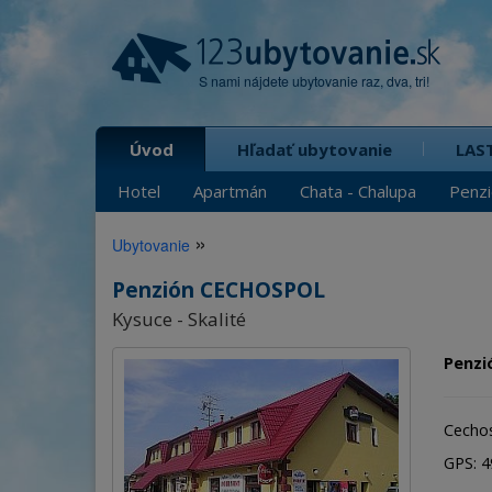
S nami nájdete ubytovanie raz, dva, tri!
Úvod
Hľadať ubytovanie
LAS
Hotel
Apartmán
Chata - Chalupa
Penz
»
Ubytovanie
Penzión CECHOSPOL
Kysuce - Skalité
Penzi
Cechosp
GPS: 49