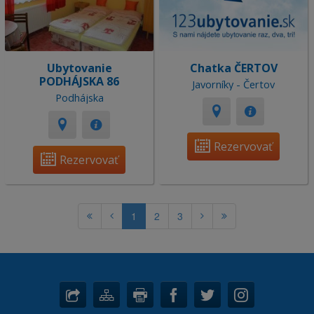
Ubytovanie
Chatka ČERTOV
PODHÁJSKA 86
Javorníky - Čertov
Podhájska
Rezervovať
Rezervovať
1
2
3