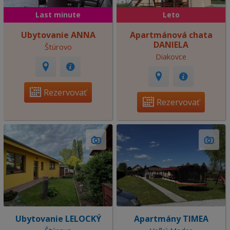
Last minute
Leto
Ubytovanie ANNA
Apartmánová chata
DANIELA
Štúrovo
Diakovce
Rezervovať
Rezervovať
Ubytovanie LELOCKÝ
Apartmány TIMEA