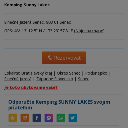
Kemping Sunny Lakes
Slnečné Jazerá Senec, 903 01 Senec
GPS: 48° 13' 12.5'' N / 17° 23' 57.8'' E (
Nájdi na mape
)
Rezervovať
Lokalita:
Bratislavský kraj
|
Okres Senec
|
Podunajsko
|
Slnečné jazerá
|
Západné Slovensko
|
Senec
Je toto ubytovanie vaše?
Odporučte Kemping SUNNY LAKES svojim
priateľom