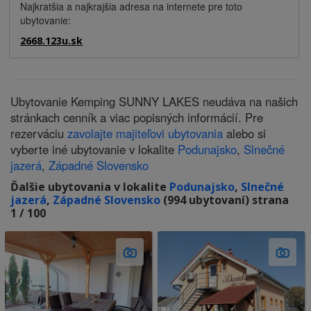
Najkratšia a najkrajšia adresa na internete pre toto
ubytovanie:
2668.123u.sk
Ubytovanie Kemping SUNNY LAKES neudáva na našich
stránkach cenník a viac popisných informácií. Pre
rezerváciu
zavolajte majiteľovi ubytovania
alebo si
vyberte iné ubytovanie v lokalite
Podunajsko
,
Slnečné
jazerá
,
Západné Slovensko
Ďalšie ubytovania v lokalite
Podunajsko
,
Slnečné
jazerá
,
Západné Slovensko
(994 ubytovaní) strana
1 / 100