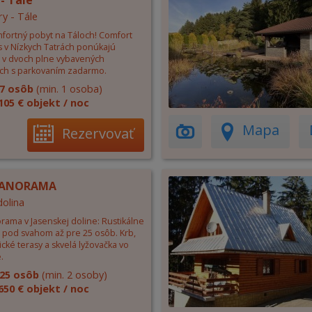
- Tale
ry - Tále
mfortný pobyt na Táloch! Comfort
 v Nízkych Tatrách ponúkajú
 v dvoch plne vybavených
ch s parkovaním zadarmo.
7 osôb
(min. 1 osoba)
105 € objekt / noc
Mapa
Rezervovať
PANORAMA
dolina
rama v Jasenskej doline: Rustikálne
 pod svahom až pre 25 osôb. Krb,
ké terasy a skvelá lyžovačka vo
.
25 osôb
(min. 2 osoby)
650 € objekt / noc