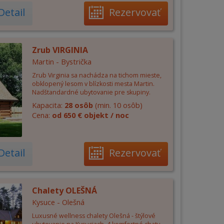
Detail
Rezervovať
Zrub VIRGINIA
Martin - Bystrička
Zrub Virginia sa nachádza na tichom mieste,
obklopený lesom v blízkosti mesta Martin.
Nadštandardné ubytovanie pre skupiny.
Kapacita:
28 osôb
(min. 10 osôb)
Cena:
od 650 € objekt / noc
Detail
Rezervovať
Chalety OLEŠNÁ
Kysuce - Olešná
Luxusné wellness chalety Olešná - štýlové