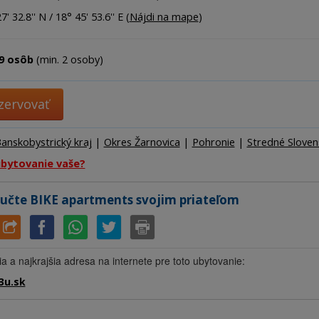
Ubytov
' 32.8'' N / 18° 45' 53.6'' E (
Nájdi na mape
)
Hotel
Kemp
9 osôb
(min. 2 osoby)
zervovať
anskobystrický kraj
|
Okres Žarnovica
|
Pohronie
|
Stredné Sloven
ubytovanie vaše?
učte BIKE apartments svojim priateľom
ia a najkrajšia adresa na internete pre toto ubytovanie:
3u.sk