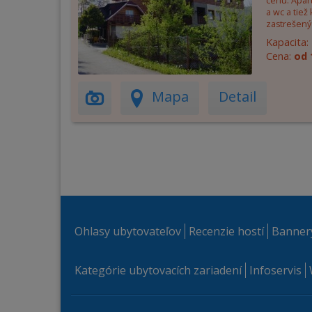
cenu. Apar
a wc a tiež
zastrešený 
Kapacita:
Cena:
od 
Mapa
Detail
Ohlasy ubytovateľov
Recenzie hostí
Banner
Kategórie ubytovacích zariadení
Infoservis