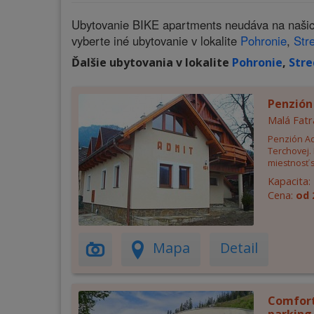
Ubytovanie BIKE apartments neudáva na našich
vyberte iné ubytovanie v lokalite
Pohronie
,
Str
Ďalšie ubytovania v lokalite
Pohronie
,
Stre
Penzión
Malá Fatr
Penzión Ad
Terchovej.
miestnosť s
Kapacita:
Cena:
od 
Mapa
Detail
Comfort