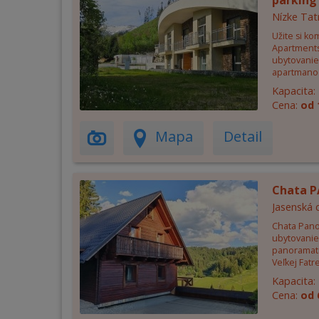
parking 
Nízke Tat
Užite si ko
Apartments
ubytovanie
apartmano
Kapacita:
Cena:
od 
Mapa
Detail
Chata 
Jasenská 
Chata Pano
ubytovanie
panoramatic
Veľkej Fatre
Kapacita:
Cena:
od 