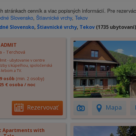
 stránkach cenník a viac popisných informácií. Pre rezervá
edné Slovensko
,
Štiavnické vrchy
,
Tekov
dné Slovensko
,
Štiavnické vrchy
,
Tekov
(1735 ubytovaní)
 ADMIT
a - Terchová
mit - ubytovanie v centre
 Izby s kúpeľňou, spoločenská
 krbom a TV.
9 osôb
(min. 2 osoby)
25 € osoba / noc
Rezervovať
Mapa
 Apartments with