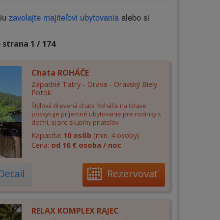
ciu
zavolajte majiteľovi ubytovania
alebo si
 strana 1 / 174
Chata ROHÁČE
Západné Tatry - Orava - Oravský Biely
Potok
Štýlová drevená chata Roháče na Orave
poskytuje príjemné ubytovanie pre rodinky s
deťmi, aj pre skupiny priateľov.
Kapacita:
10 osôb
(min. 4 osoby)
Cena:
od 16 € osoba / noc
Detail
Rezervovať
RELAX KOMPLEX RAJEC