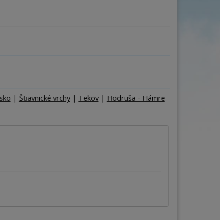
ňa
Počet osôb
–
+
sko
|
Štiavnické vrchy
|
Tekov
|
Hodruša - Hámre