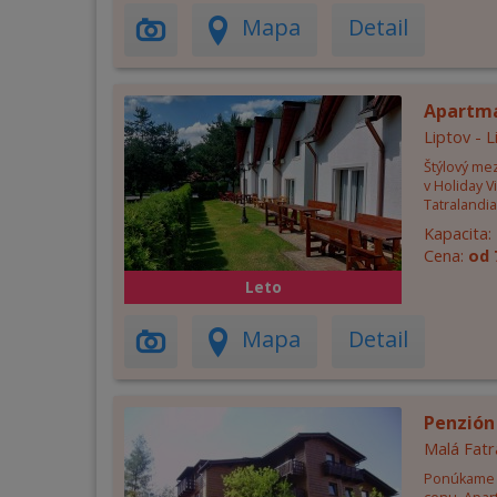
Mapa
Detail
Apartm
Liptov - 
Štýlový me
v Holiday V
Tatralandia
Kapacita:
Cena:
od 
Leto
Mapa
Detail
Penzión
Malá Fatr
Ponúkame 