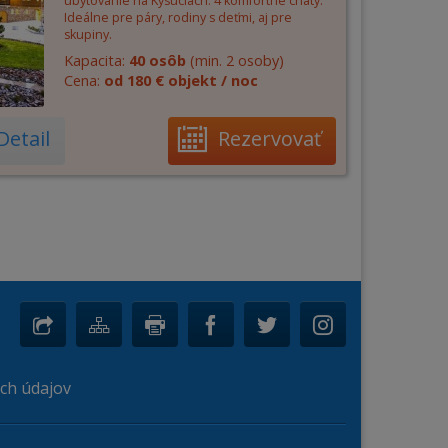
ubytovanie na Kysuciach. 4 komfortné chaty.
Ideálne pre páry, rodiny s deťmi, aj pre
skupiny.
Kapacita:
40 osôb
(min. 2 osoby)
Cena:
od 180 € objekt / noc
Detail
Rezervovať
ch údajov