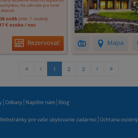
tmány vybavené vlastnou kupeľnou
 kuchynkou. Na záhrade pre hostí
altánok.
38 osôb
(min. 1 osoba)
17 € osoba / noc
Rezervovať
Mapa
1
2
3
y
Odkazy
Napíšte nám
Blog
Webstránky pre vaše ubytovanie zadarmo
Ochrana osobný