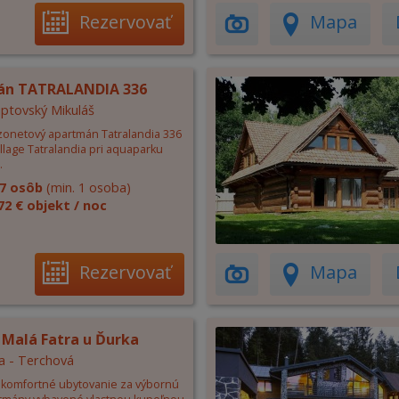
Rezervovať
Mapa
án TATRALANDIA 336
Liptovský Mikuláš
zonetový apartmán Tatralandia 336
illage Tatralandia pri aquaparku
.
7 osôb
(min. 1 osoba)
72 € objekt / noc
Rezervovať
Mapa
 Malá Fatra u Ďurka
a - Terchová
komfortné ubytovanie za výbornú