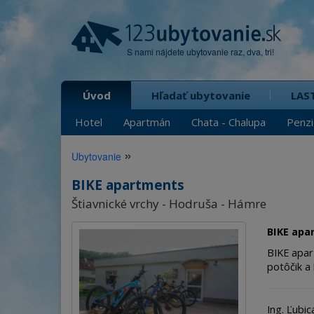
S nami nájdete ubytovanie raz, dva, tri!
Úvod
Hľadať ubytovanie
LAS
Hotel
Apartmán
Chata - Chalupa
Penz
»
Ubytovanie
BIKE apartments
Štiavnické vrchy - Hodruša - Hámre
BIKE apa
BIKE apar
potôčik a 
Ing. Ľubi