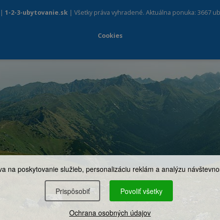
 |
1-2-3-ubytovanie.sk
| Všetky práva vyhradené. Aktuálna ponuka: 3667 ub
Cookies
a na poskytovanie služieb, personalizáciu reklám a analýzu návštevnos
Prispôsobiť
Povoliť všetky
Ochrana osobných údajov