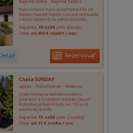
Rajecká dolina - Rajecké Teplice
Relax komplex Rajec sa nachádza 3 km od
kúpeľov Rajecké Teplice. Luxusné ubytovanie
v dvoch objektoch na veľkom pozemku.
Kapacita:
18 osôb
(min. 6 osôb)
Cena:
od 450 € objekt / noc
Detail
Rezervovať
Chata SUNDAY
Liptov - Ružomberok - Hrabovo
Chata Sunday sa nachádza priamo v
lyžiarskom a turistickom stredisku Skipark
Ružomberok Malinô Brdo, len 150 m od
kabínkovej lanovky.
Kapacita:
15 osôb
(min. 2 osoby)
Cena:
od 11 € osoba / noc