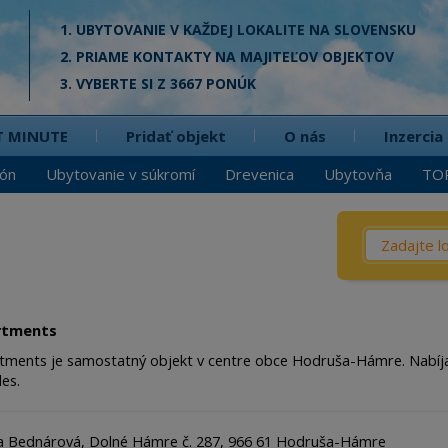
1. UBYTOVANIE V KAŽDEJ LOKALITE NA SLOVENSKU
2. PRIAME KONTAKTY NA MAJITEĽOV OBJEKTOV
3. VYBERTE SI Z 3667 PONÚK
T MINUTE
Pridať objekt
O nás
Inzercia
ión
Ubytovanie v súkromí
Drevenica
Ubytovňa
TO
Čo? / Kd
Penzió
Privát
rtments
Chata
tments je samostatný objekt v centre obce Hodruša-Hámre. Nabíjacia 
les.
Dreven
Apartm
ca Bednárová, Dolné Hámre č. 287, 966 61 Hodruša-Hámre