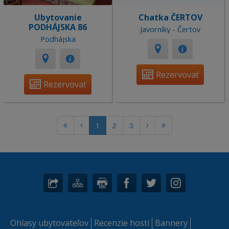
Ubytovanie
Chatka ČERTOV
PODHÁJSKA 86
Javorníky - Čertov
Podhájska
Rezervovať
Rezervovať
1
2
3
Ohlasy ubytovateľov
Recenzie hostí
Bannery