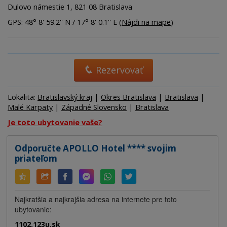
Dulovo námestie 1, 821 08 Bratislava
GPS: 48° 8' 59.2'' N / 17° 8' 0.1'' E (
Nájdi na mape
)
Rezervovať
Lokalita:
Bratislavský kraj
|
Okres Bratislava
|
Bratislava
|
Malé Karpaty
|
Západné Slovensko
|
Bratislava
Je toto ubytovanie vaše?
Odporučte APOLLO Hotel **** svojim
priateľom
Najkratšia a najkrajšia adresa na internete pre toto
ubytovanie:
1102.123u.sk