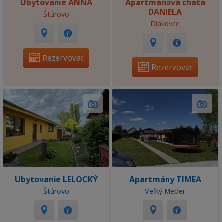
Ubytovanie ANNA
Apartmánová chata
DANIELA
Štúrovo
Diakovce
Rezervovať
Rezervovať
Ubytovanie LELOCKÝ
Apartmány TIMEA
Štúrovo
Veľký Meder