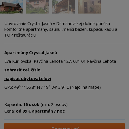
Ubytovanie Crystal Jasná v Demänovskej doline ponúka
komfortné apartmány, saunu ,menší bazén, kúpaciu kaďu a
TOP reštauráciu.
Apartmány Crystal Jasná
Eva Kurilovska, Pavčina Lehota 127, 031 01 Pavčina Lehota
zobraziť tel. číslo
napísať ubytovateľovi
GPS: 49° 1' 56.8'' N / 19° 34' 3.9'' E (
Nájdi na mape
)
Kapacita:
16 osôb
(min. 2 osoby)
Cena:
od 99 € apartmán / noc