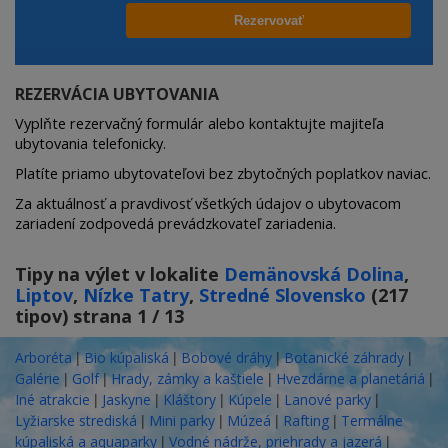
REZERVÁCIA UBYTOVANIA
Vyplňte rezervačný formulár alebo kontaktujte majiteľa
ubytovania telefonicky.
Platíte priamo ubytovateľovi bez zbytočných poplatkov naviac.
Za aktuálnosť a pravdivosť všetkých údajov o ubytovacom
zariadení zodpovedá prevádzkovateľ zariadenia.
Tipy na výlet v lokalite
Demänovská Dolina
,
Liptov
,
Nízke Tatry
,
Stredné Slovensko
(217
tipov) strana 1 / 13
|
|
|
|
Arboréta
Bio kúpaliská
Bobové dráhy
Botanické záhrady
|
|
|
|
Galérie
Golf
Hrady, zámky a kaštiele
Hvezdárne a planetáriá
|
|
|
|
|
Iné atrakcie
Jaskyne
Kláštory
Kúpele
Lanové parky
|
|
|
|
Lyžiarske strediská
Mini parky
Múzeá
Rafting
Termálne
|
|
kúpaliská a aquaparky
Vodné nádrže, priehrady a jazerá