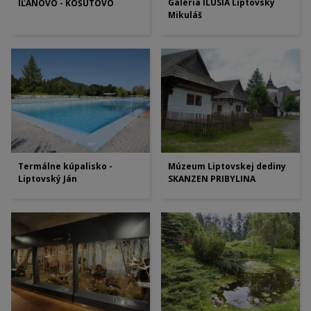
Galéria ILUSIA Liptovský
IĽANOVO - KOŠÚTOVO
Mikuláš
Termálne kúpalisko -
Múzeum Liptovskej dediny
Liptovský Ján
SKANZEN PRIBYLINA