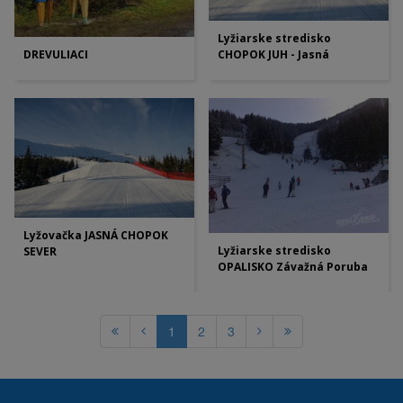
Lyžiarske stredisko
DREVULIACI
CHOPOK JUH - Jasná
Lyžovačka JASNÁ CHOPOK
Lyžiarske stredisko
SEVER
OPALISKO Závažná Poruba
1
2
3