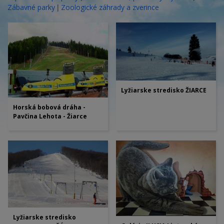
|
Zábavné parky
Zoologické záhrady a zverince
Lyžiarske stredisko ŽIARCE
Horská bobová dráha -
Pavčina Lehota - Žiarce
Lyžiarske stredisko