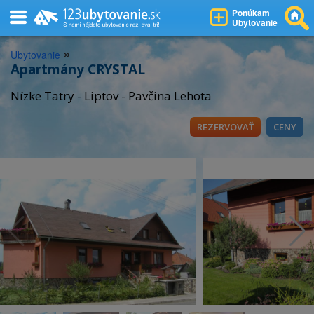
Ponúkam
Ubytovanie
»
Ubytovanie
Apartmány CRYSTAL
Nízke Tatry - Liptov - Pavčina Lehota
REZERVOVAŤ
CENY
Apartmány Crystal
Apartmány Cryst