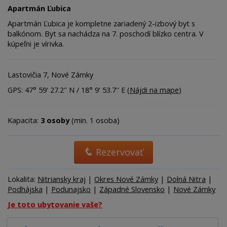
Apartmán Ľubica
Apartmán Ľubica je kompletne zariadený 2-izbový byt s
balkónom. Byt sa nachádza na 7. poschodí blízko centra. V
kúpeľni je vírivka.
Lastovičia 7, Nové Zámky
GPS: 47° 59' 27.2'' N / 18° 9' 53.7'' E (
Nájdi na mape
)
Kapacita:
3 osoby
(min. 1 osoba)
Rezervovať
Lokalita:
Nitriansky kraj
|
Okres Nové Zámky
|
Dolná Nitra
|
Podhájska
|
Podunajsko
|
Západné Slovensko
|
Nové Zámky
Je toto ubytovanie vaše?