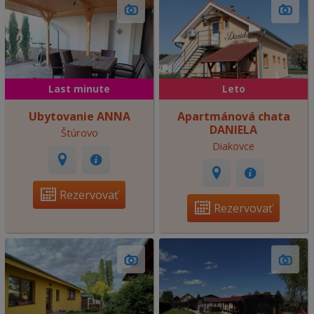
Last minute
Leto
Ubytovanie ANNA
Apartmánová chata
DANIELA
Štúrovo
Diakovce
Rezervovať
Rezervovať