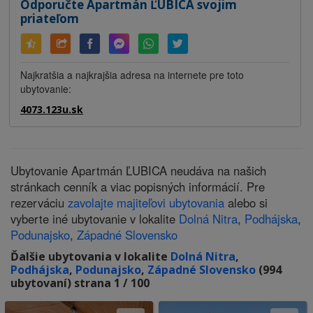
Odporučte Apartmán ĽUBICA svojim
priateľom
Najkratšia a najkrajšia adresa na internete pre toto
ubytovanie:
4073.123u.sk
Ubytovanie Apartmán ĽUBICA neudáva na našich
stránkach cenník a viac popisných informácií. Pre
rezerváciu
zavolajte majiteľovi ubytovania
alebo si
vyberte iné ubytovanie v lokalite
Dolná Nitra
,
Podhájska
,
Podunajsko
,
Západné Slovensko
Ďalšie ubytovania v lokalite
Dolná Nitra
,
Podhájska
,
Podunajsko
,
Západné Slovensko
(994
ubytovaní) strana 1 / 100