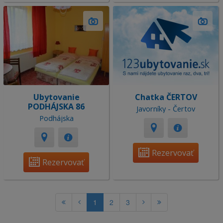
Ubytovanie
Chatka ČERTOV
PODHÁJSKA 86
Javorníky - Čertov
Podhájska
Rezervovať
Rezervovať
1
2
3