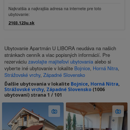
Najkratšia a najkrajšia adresa na internete pre toto
ubytovanie:
2103.123u.sk
Ubytovanie Apartmán U LIBORA neudáva na našich
stránkach cenník a viac popisných informácií. Pre
rezerváciu
zavolajte majiteľovi ubytovania
alebo si
vyberte iné ubytovanie v lokalite
Bojnice
,
Horná Nitra
,
Strážovské vrchy
,
Západné Slovensko
Ďalšie ubytovania v lokalite
Bojnice
,
Horná Nitra
,
Strážovské vrchy
,
Západné Slovensko
(1006
ubytovaní) strana 1 / 101