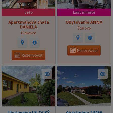
Leto
Last minute
Apartmánová chata
Ubytovanie ANNA
DANIELA
Štúrovo
Diakovce
Rezervovať
Rezervovať
Ubytovanie LELOCKÝ
Apartmány TIMEA