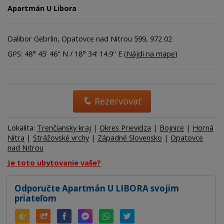
Apartmán U Libora
Dalibor Gebrlin, Opatovce nad Nitrou 599, 972 02
GPS: 48° 45' 46'' N / 18° 34' 14.9'' E (
Nájdi na mape
)
Rezervovať
Lokalita:
Trenčiansky kraj
|
Okres Prievidza
|
Bojnice
|
Horná
Nitra
|
Strážovské vrchy
|
Západné Slovensko
|
Opatovce
nad Nitrou
Je toto ubytovanie vaše?
Odporučte Apartmán U LIBORA svojim
priateľom