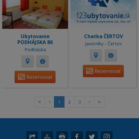
Ubytovanie
Chatka ČERTOV
PODHÁJSKA 86
Javorníky - Čertov
Podhájska
Rezervovať
Rezervovať
1
2
3