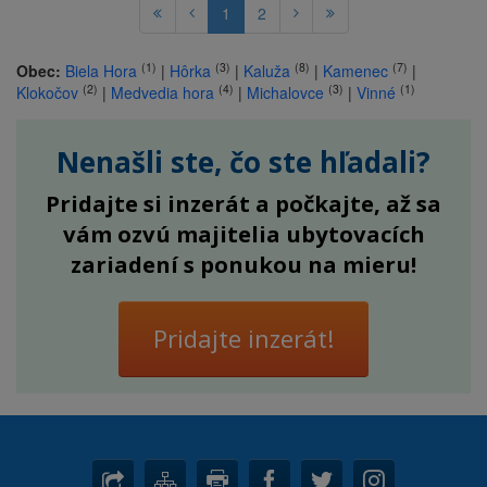
1
2
(1)
(3)
(8)
(7)
Obec:
Biela Hora
|
Hôrka
|
Kaluža
|
Kamenec
|
(2)
(4)
(3)
(1)
Klokočov
|
Medvedia hora
|
Michalovce
|
Vinné
Nenašli ste, čo ste hľadali?
Pridajte si inzerát a počkajte, až sa
vám ozvú majitelia ubytovacích
zariadení s ponukou na mieru!
Pridajte inzerát!