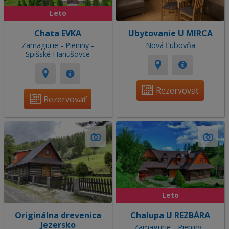
Leto
Chata EVKA
Ubytovanie U MIRCA
Zamagurie - Pieniny -
Nová Ľubovňa
Spišské Hanušovce
Rezervovať
Rezervovať
Leto
Originálna drevenica
Chalupa U REZBÁRA
Jezersko
Zamagurie - Pieniny -