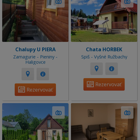
Chalupy U PIERA
Chata HORBEK
Zamagurie - Pieniny -
Spiš - Vyšné Ružbachy
Haligovce
Rezervovať
Rezervovať