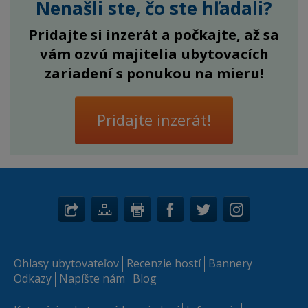
Nenašli ste, čo ste hľadali?
Pridajte si inzerát a počkajte, až sa
vám ozvú majitelia ubytovacích
zariadení s ponukou na mieru!
Pridajte inzerát!
Ohlasy ubytovateľov
Recenzie hostí
Bannery
Odkazy
Napíšte nám
Blog