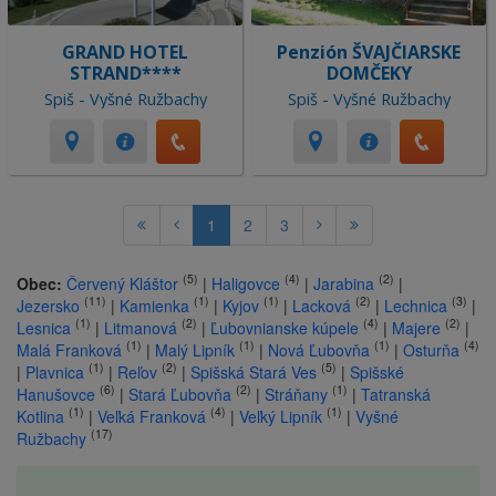
GRAND HOTEL
Penzión ŠVAJČIARSKE
STRAND****
DOMČEKY
Spiš - Vyšné Ružbachy
Spiš - Vyšné Ružbachy
1
2
3
(5)
(4)
(2)
Obec:
Červený Kláštor
|
Haligovce
|
Jarabina
|
(11)
(1)
(1)
(2)
(3)
Jezersko
|
Kamienka
|
Kyjov
|
Lacková
|
Lechnica
|
(1)
(2)
(4)
(2)
Lesnica
|
Litmanová
|
Ľubovnianske kúpele
|
Majere
|
(1)
(1)
(1)
(4)
Malá Franková
|
Malý Lipník
|
Nová Ľubovňa
|
Osturňa
(1)
(2)
(5)
|
Plavnica
|
Reľov
|
Spišská Stará Ves
|
Spišské
(6)
(2)
(1)
Hanušovce
|
Stará Ľubovňa
|
Stráňany
|
Tatranská
(1)
(4)
(1)
Kotlina
|
Veľká Franková
|
Veľký Lipník
|
Vyšné
(17)
Ružbachy