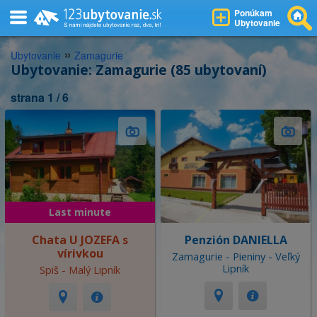
Ponúkam
Ubytovanie
»
Ubytovanie
Zamagurie
Ubytovanie: Zamagurie (85 ubytovaní)
strana 1 / 6
Last minute
Chata U JOZEFA s
Penzión DANIELLA
vírivkou
Zamagurie - Pieniny - Veľký
Lipník
Spiš - Malý Lipník