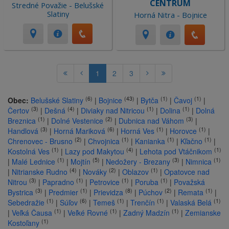
CENTRUM
Stredné Považie - Belušské
Slatiny
Horná Nitra - Bojnice
1
2
3
(6)
(43)
(1)
(1)
Obec:
Belušské Slatiny
|
Bojnice
|
Bytča
|
Čavoj
|
(3)
(4)
(1)
(1)
Čertov
|
Dešná
|
Diviaky nad Nitricou
|
Dolina
|
Dolná
(1)
(2)
(3)
Breznica
|
Dolné Vestenice
|
Dubnica nad Váhom
|
(3)
(6)
(1)
(1)
Handlová
|
Horná Mariková
|
Horná Ves
|
Horovce
|
(2)
(1)
(1)
(1)
Chrenovec - Brusno
|
Chvojnica
|
Kanianka
|
Kľačno
|
(1)
(4)
(1)
Kostolná Ves
|
Lazy pod Makytou
|
Lehota pod Vtáčnikom
(1)
(5)
(3)
(1)
|
Malé Lednice
|
Mojtín
|
Nedožery - Brezany
|
Nimnica
(4)
(2)
(1)
|
Nitrianske Rudno
|
Nováky
|
Oblazov
|
Opatovce nad
(3)
(1)
(1)
(1)
Nitrou
|
Papradno
|
Petrovice
|
Poruba
|
Považská
(3)
(1)
(8)
(2)
(1)
Bystrica
|
Predmier
|
Prievidza
|
Púchov
|
Remata
|
(1)
(6)
(1)
(1)
(1)
Sebedražie
|
Súľov
|
Temeš
|
Trenčín
|
Valaská Belá
(1)
(1)
(1)
|
Veľká Čausa
|
Veľké Rovné
|
Zadný Madzín
|
Zemianske
(1)
Kostoľany