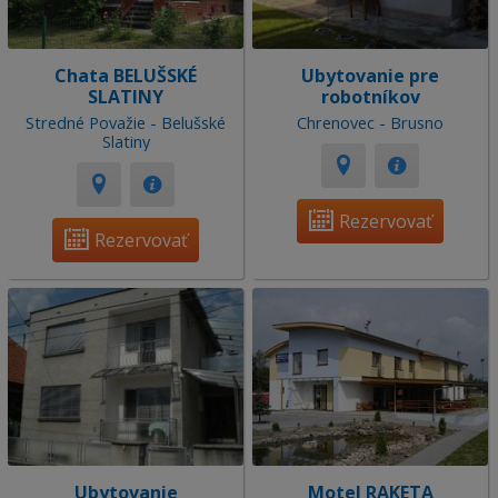
Chata BELUŠSKÉ
Ubytovanie pre
SLATINY
robotníkov
Stredné Považie - Belušské
Chrenovec - Brusno
Slatiny
Rezervovať
Rezervovať
Ubytovanie
Motel RAKETA