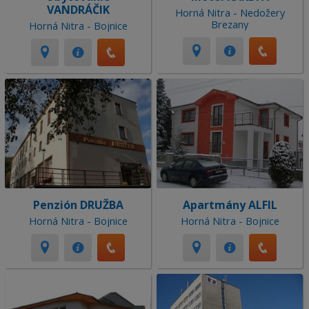
VANDRÁČIK
Horná Nitra - Nedožery
Brezany
Horná Nitra - Bojnice
Penzión DRUŽBA
Apartmány ALFIL
Horná Nitra - Bojnice
Horná Nitra - Bojnice