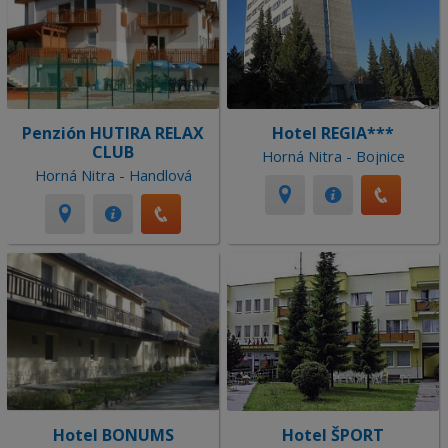
Penzión HUTIRA RELAX
Hotel REGIA***
CLUB
Horná Nitra - Bojnice
Horná Nitra - Handlová
Hotel BONUMS
Hotel ŠPORT