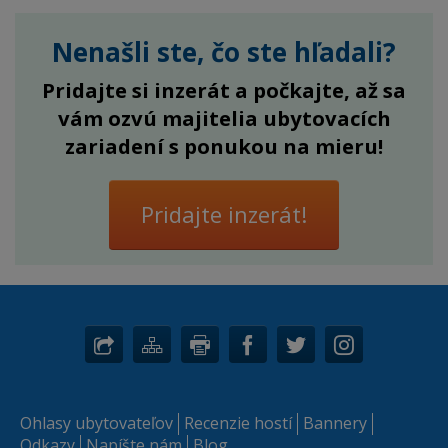
Nenašli ste, čo ste hľadali?
Pridajte si inzerát a počkajte, až sa
vám ozvú majitelia ubytovacích
zariadení s ponukou na mieru!
Pridajte inzerát!
Ohlasy ubytovateľov
Recenzie hostí
Bannery
Odkazy
Napíšte nám
Blog