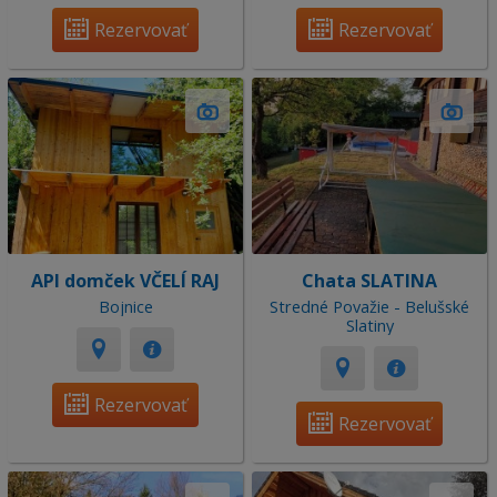
Rezervovať
Rezervovať
API domček VČELÍ RAJ
Chata SLATINA
Bojnice
Stredné Považie - Belušské
Slatiny
Rezervovať
Rezervovať