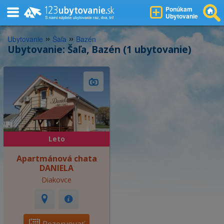
Ponúkam
Ubytovanie
»
»
Ubytovanie
Šaľa
Bazén
Ubytovanie: Šaľa, Bazén (1 ubytovanie)
Leto
Apartmánová chata
DANIELA
Diakovce
Rezervovať