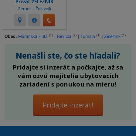
Privát ŽELEZNÍK
Gemer - Železník
(1)
(2)
(1)
(1)
Obec:
Muránska Huta
|
Revúca
|
Tornaľa
|
Železník
Nenašli ste, čo ste hľadali?
Pridajte si inzerát a počkajte, až sa
vám ozvú majitelia ubytovacích
zariadení s ponukou na mieru!
Pridajte inzerát!