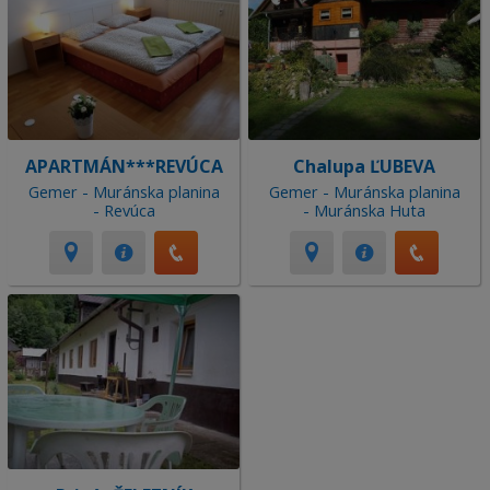
APARTMÁN***REVÚCA
Chalupa ĽUBEVA
Gemer - Muránska planina
Gemer - Muránska planina
- Revúca
- Muránska Huta