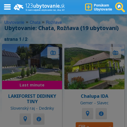
Ponúkam
Ubytovanie
»
»
Ubytovanie
Chata
Rožňava
Ubytovanie: Chata, Rožňava (19 ubytovaní)
strana 1 / 2
Last minute
LAKEFOREST DEDINKY
Chalupa IDA
TINY
Gemer - Slavec
Slovenský raj - Dedinky