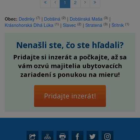
1
2
(7)
(2)
(3)
Obec:
Dedinky
|
Dobšiná
|
Dobšinská Maša
|
(1)
(2)
(3)
(1)
Krásnohorská Dlhá Lúka
|
Slavec
|
Stratená
|
Štítnik
Nenašli ste, čo ste hľadali?
Pridajte si inzerát a počkajte, až sa
vám ozvú majitelia ubytovacích
zariadení s ponukou na mieru!
Pridajte inzerát!