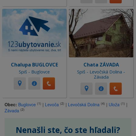
Chalupa BUGLOVCE
Chata ZÁVADA
Spiš - Buglovce
Spiš - Levočská Dolina -
Závada
(1)
(2)
(4)
(1)
Obec:
Buglovce
|
Levoča
|
Levočská Dolina
|
Uloža
|
(2)
Závada
Nenašli ste, čo ste hľadali?