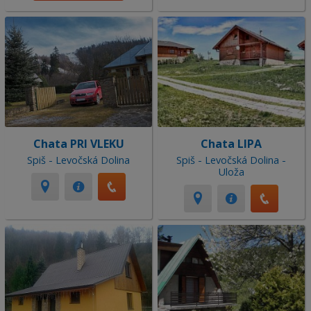
Chata PRI VLEKU
Chata LIPA
Spiš - Levočská Dolina
Spiš - Levočská Dolina -
Uloža