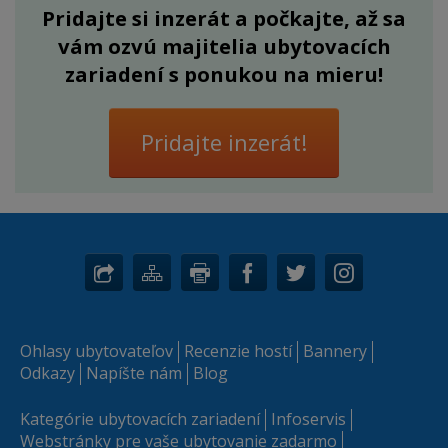
Pridajte si inzerát a počkajte, až sa
vám ozvú majitelia ubytovacích
zariadení s ponukou na mieru!
Pridajte inzerát!
Ohlasy ubytovateľov
Recenzie hostí
Bannery
Odkazy
Napíšte nám
Blog
Kategórie ubytovacích zariadení
Infoservis
Webstránky pre vaše ubytovanie zadarmo