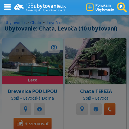
Ponúkam
Ubytovanie
»
»
Ubytovanie
Chata
Levoča
Ubytovanie: Chata, Levoča (10 ubytovaní)
Leto
Drevenica POD LIPOU
Chata TEREZA
Spiš - Levočská Dolina
Spiš - Levoča
Rezervovať