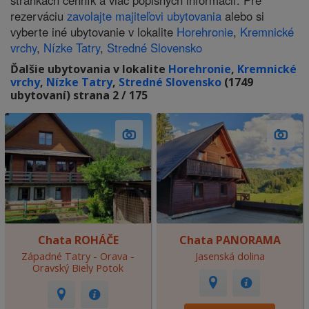
stránkach cenník a viac popisných informácií. Pre
rezerváciu
zavolajte majiteľovi ubytovania
alebo si
vyberte iné ubytovanie v lokalite
Horehronie
,
Kremnické
vrchy
,
Nízke Tatry
,
Stredné Slovensko
Ďalšie ubytovania v lokalite
Horehronie
,
Kremnické
vrchy
,
Nízke Tatry
,
Stredné Slovensko
(1749
ubytovaní) strana 2 / 175
Chata ROHÁČE
Chata PANORAMA
Západné Tatry - Orava -
Jasenská dolina
Oravský Biely Potok