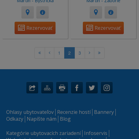
Martin - Bystrička
Martin - Záborie
Rezervovať
Rezervovať
1
2
3
Ohlasy ubytovateľov
Recenzie hostí
Bannery
Odkazy
Napíšte nám
Blog
Kategórie ubytovacích zariadení
Infoservis