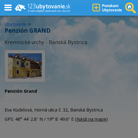
Ponúkam
Ubytovanie
»
Ubytovanie
Penzión GRAND
Kremnické vrchy - Banská Bystrica
Penzión Grand
Eva Kúdelová, Horná ulica č. 32, Banská Bystrica
GPS: 48° 44' 2.8'' N / 19° 8' 49.6'' E (
Nájdi na mape
)