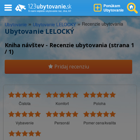
Ponúkam
Ubytovanie
»
»
Recenzie ubytovania
Ubytovanie
Ubytovanie LELOCKÝ
Ubytovanie LELOCKÝ
Kniha návštev - Recenzie ubytovania (strana 1
/ 1)
Pridaj recenziu
Čistota
Komfort
Poloha
Vybavenie
Personál
Pomer cena/kvalita