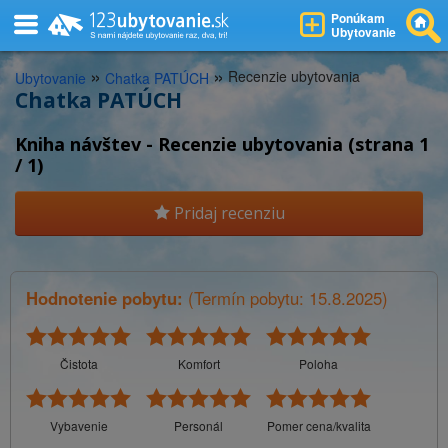
Ponúkam
Ubytovanie
»
»
Recenzie ubytovania
Ubytovanie
Chatka PATÚCH
Chatka PATÚCH
Kniha návštev - Recenzie ubytovania (strana 1
/ 1)
Pridaj recenziu
Hodnotenie pobytu:
(Termín pobytu: 15.8.2025)
Čistota
Komfort
Poloha
Vybavenie
Personál
Pomer cena/kvalita