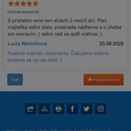
Celková spokojnosť
S priateľom sme tam strávili 2 noci/3 dni. Pani
majiteľka veľmi zlata, prostredie nádherne a o chatke
ani nevravím :) veľmi radi sa opäť vrátime :)
Lucia Nemčíková
23.08.2025
Reakcia majiteľa ubytovania: Ďakujeme krásne,
budeme sa na vás tešiť :)
Späť
Pridaj recenziu