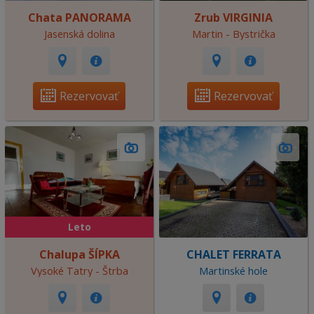
Chata PANORAMA
Zrub VIRGINIA
Jasenská dolina
Martin - Bystrička
Rezervovať
Rezervovať
Leto
Chalupa ŠÍPKA
CHALET FERRATA
Vysoké Tatry - Štrba
Martinské hole