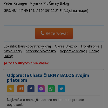
Peter Ravinger, Mlynská 71, Čierny Balog
GPS: 48° 44' 49.1'' N / 19° 39' 22.2'' E (
Nájdi na mape
)
Rezervovať
Lokalita:
Banskobystrický kraj
|
Okres Brezno
|
Horehronie
|
Nízke Tatry
|
Stredné Slovensko
|
Veporské vrchy
|
Čierny
Balog
Je toto ubytovanie vaše?
Odporučte Chata ČIERNY BALOG svojim
priateľom
Najkratšia a najkrajšia adresa na internete pre toto
ubytovanie: