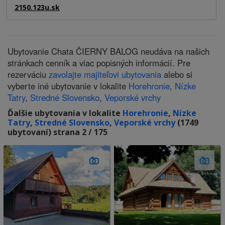
2150.123u.sk
Ubytovanie Chata ČIERNY BALOG neudáva na našich
stránkach cenník a viac popisných informácií. Pre
rezerváciu
zavolajte majiteľovi ubytovania
alebo si
vyberte iné ubytovanie v lokalite
Horehronie
,
Nízke
Tatry
,
Stredné Slovensko
,
Veporské vrchy
Ďalšie ubytovania v lokalite
Horehronie
,
Nízke
Tatry
,
Stredné Slovensko
,
Veporské vrchy
(1749
ubytovaní) strana 2 / 175