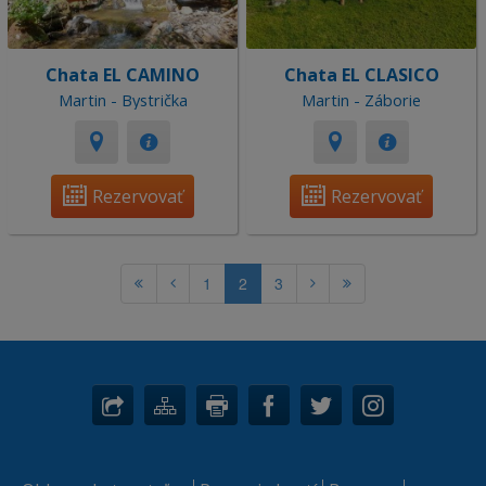
Chata EL CAMINO
Chata EL CLASICO
Martin - Bystrička
Martin - Záborie
Rezervovať
Rezervovať
1
2
3