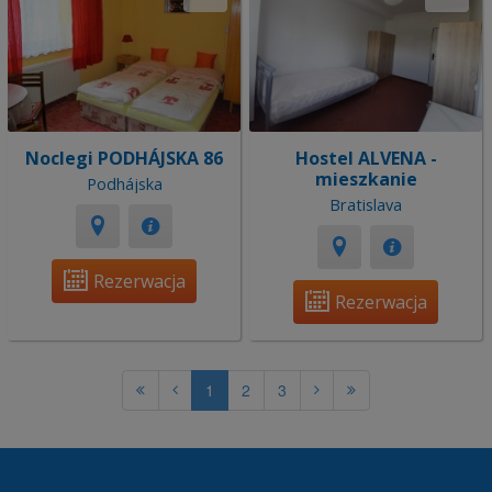
Noclegi PODHÁJSKA 86
Hostel ALVENA -
mieszkanie
Podhájska
Bratislava
Rezerwacja
Rezerwacja
1
2
3