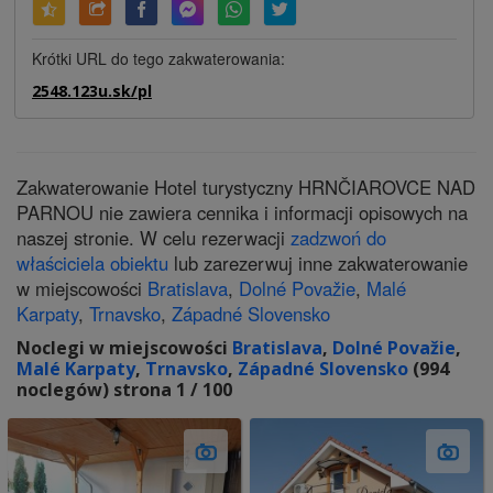
Krótki URL do tego zakwaterowania:
2548.123u.sk/pl
Zakwaterowanie Hotel turystyczny HRNČIAROVCE NAD
PARNOU nie zawiera cennika i informacji opisowych na
naszej stronie. W celu rezerwacji
zadzwoń do
właściciela obiektu
lub zarezerwuj inne zakwaterowanie
w miejscowości
Bratislava
,
Dolné Považie
,
Malé
Karpaty
,
Trnavsko
,
Západné Slovensko
Noclegi w miejscowości
Bratislava
,
Dolné Považie
,
Malé Karpaty
,
Trnavsko
,
Západné Slovensko
(994
noclegów) strona 1 / 100