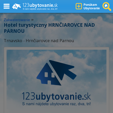
Ponúkam
Ubytovanie
»
Zakwaterowanie
Hotel turystyczny HRNČIAROVCE NAD
PARNOU
Trnavsko - Hrnčiarovce nad Parnou