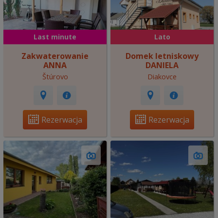
Last minute
Lato
Zakwaterowanie
Domek letniskowy
ANNA
DANIELA
Štúrovo
Diakovce
Rezerwacja
Rezerwacja