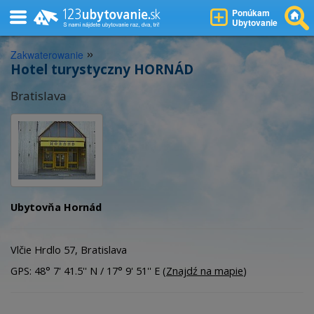
Ponúkam
Ubytovanie
»
Zakwaterowanie
Hotel turystyczny HORNÁD
Bratislava
Ubytovňa Hornád
Vlčie Hrdlo 57, Bratislava
GPS: 48° 7' 41.5'' N / 17° 9' 51'' E (
Znajdź na mapie
)