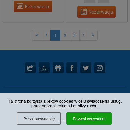
Rezerwacja
Rezerwacja
1
2
3
Ta strona korzysta z plików cookies w celu świadczenia usług,
© 2026 |
1-2-3-ubytovanie.sk
| Všetky práva vyhradené. Aktuálna
personalizacji reklam i analizy ruchu.
ponuka: 3667 ubytovaní.
Przystosować się
Pozwól wszystkim
Cookies