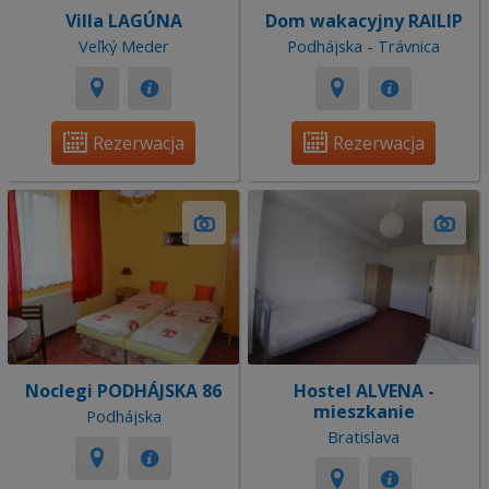
Villa LAGÚNA
Dom wakacyjny RAILIP
Veľký Meder
Podhájska - Trávnica
Rezerwacja
Rezerwacja
Noclegi PODHÁJSKA 86
Hostel ALVENA -
mieszkanie
Podhájska
Bratislava