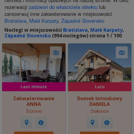
cennika i informacji opisowych na naszej stronie. W celu
rezerwacji
zadzwoń do właściciela obiektu
lub
zarezerwuj inne zakwaterowanie w miejscowości
Bratislava
,
Malé Karpaty
,
Západné Slovensko
Noclegi w miejscowości
Bratislava
,
Malé Karpaty
,
Západné Slovensko
(994 noclegów) strona 1 / 100
Last minute
Lato
Zakwaterowanie
Domek letniskowy
ANNA
DANIELA
Štúrovo
Diakovce