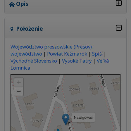
Opis
Położenie
Województwo preszowskie (Prešov)
województwo
|
Powiat Kežmarok
|
Spiš
|
Východné Slovensko
|
Vysoké Tatry
|
Veľká
Lomnica
+
−
Nawigować