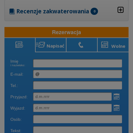
Recenzje zakwaterowania
0
Rezerwacja
Napisać
Wolne
Rezerwacja
Zadzwonić
terminy