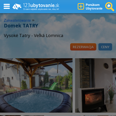
Ponúkam
Ubytovanie
»
Zakwaterowanie
Domek TATRY
Vysoké Tatry - Veľká Lomnica
REZERWACJA
CENY