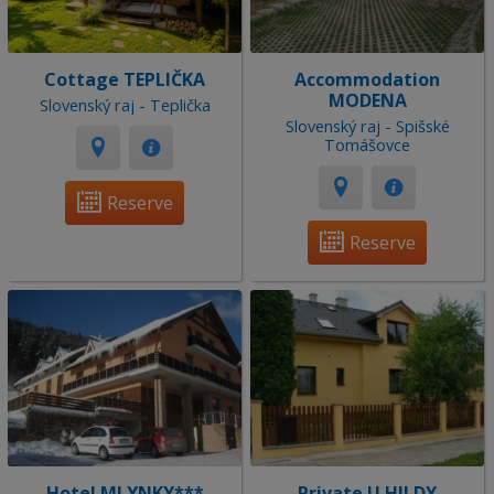
Cottage TEPLIČKA
Accommodation
MODENA
Slovenský raj - Teplička
Slovenský raj - Spišské
Tomášovce
Reserve
Reserve
Hotel MLYNKY***
Private U HILDY