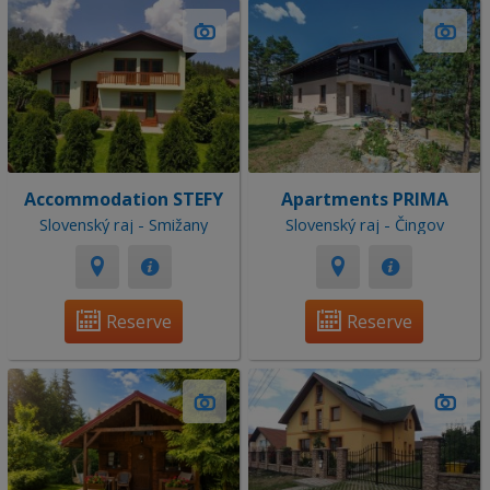
Accommodation STEFY
Apartments PRIMA
Slovenský raj - Smižany
Slovenský raj - Čingov
Reserve
Reserve