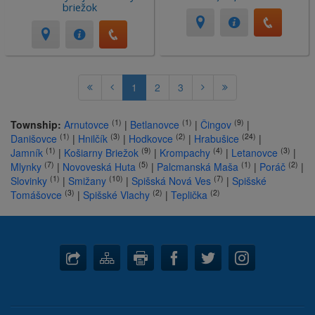
briežok
1
2
3
(1)
(1)
(9)
Township:
Arnutovce
|
Betlanovce
|
Čingov
|
(1)
(3)
(2)
(24)
Danišovce
|
Hnilčík
|
Hodkovce
|
Hrabušice
|
(1)
(9)
(4)
(3)
Jamník
|
Košiarny Briežok
|
Krompachy
|
Letanovce
|
(7)
(5)
(1)
(2)
Mlynky
|
Novoveská Huta
|
Palcmanská Maša
|
Poráč
|
(1)
(10)
(7)
Slovinky
|
Smižany
|
Spišská Nová Ves
|
Spišské
(3)
(2)
(2)
Tomášovce
|
Spišské Vlachy
|
Teplička