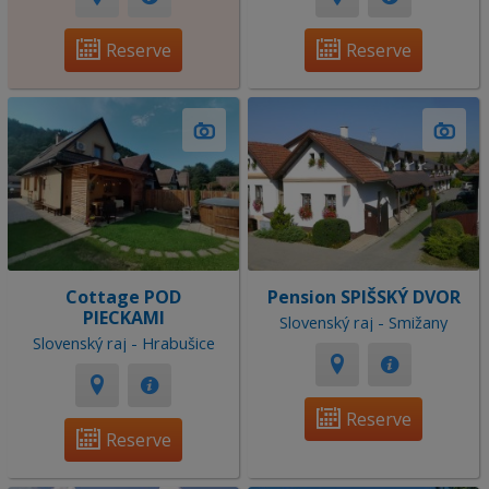
Reserve
Reserve
Cottage POD
Pension SPIŠSKÝ DVOR
PIECKAMI
Slovenský raj - Smižany
Slovenský raj - Hrabušice
Reserve
Reserve