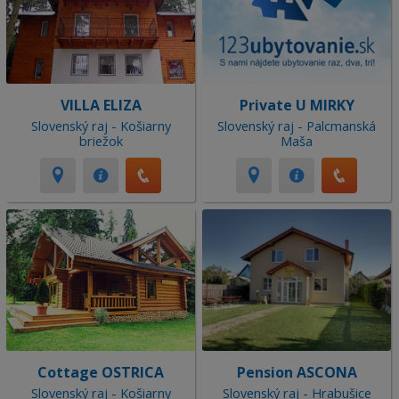
VILLA ELIZA
Private U MIRKY
Slovenský raj - Košiarny
Slovenský raj - Palcmanská
briežok
Maša
Cottage OSTRICA
Pension ASCONA
Slovenský raj - Košiarny
Slovenský raj - Hrabušice