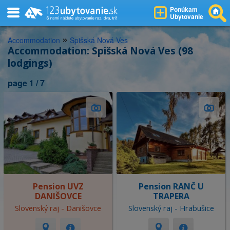
Ponúkam
Ubytovanie
»
Accommodation
Spišská Nová Ves
Accommodation: Spišská Nová Ves (98
lodgings)
page 1 / 7
Pension UVZ
Pension RANČ U
DANIŠOVCE
TRAPERA
Slovenský raj - Danišovce
Slovenský raj - Hrabušice