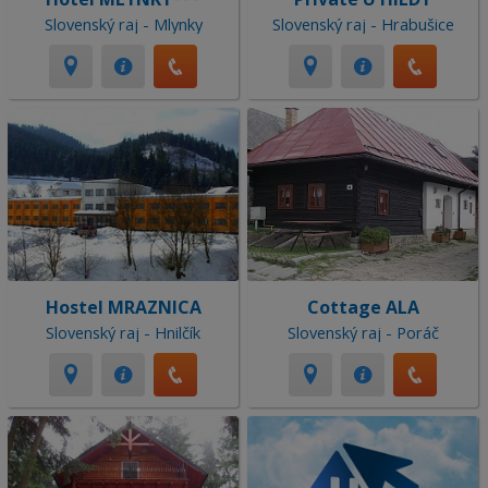
Slovenský raj - Mlynky
Slovenský raj - Hrabušice
Hostel MRAZNICA
Cottage ALA
Slovenský raj - Hnilčík
Slovenský raj - Poráč