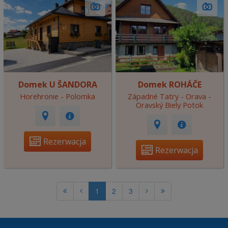
Domek U ŠANDORA
Domek ROHÁČE
Horehronie - Polomka
Západné Tatry - Orava -
Oravský Biely Potok
Rezerwacja
Rezerwacja
1
2
3