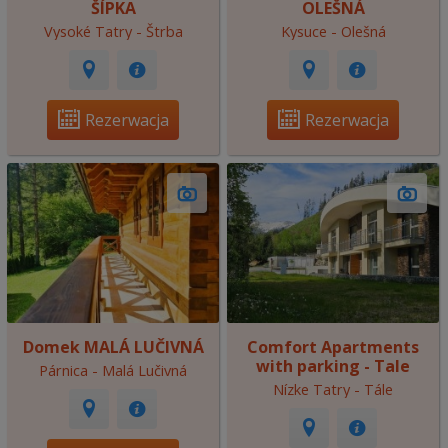
ŠÍPKA
OLEŠNÁ
Vysoké Tatry - Štrba
Kysuce - Olešná
Rezerwacja
Rezerwacja
Domek MALÁ LUČIVNÁ
Comfort Apartments
with parking - Tale
Párnica - Malá Lučivná
Nízke Tatry - Tále