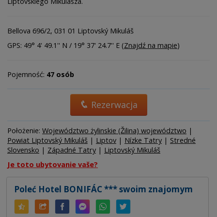
Liptovskiego Mikulasza.
Bellova 696/2, 031 01 Liptovský Mikuláš
GPS: 49° 4' 49.1'' N / 19° 37' 24.7'' E (
Znajdź na mapie
)
Pojemność:
47 osób
Rezerwacja
Położenie:
Województwo żylinskie (Žilina) województwo
|
Powiat Liptovský Mikuláš
|
Liptov
|
Nízke Tatry
|
Stredné
Slovensko
|
Západné Tatry
|
Liptovský Mikuláš
Je toto ubytovanie vaše?
Poleć Hotel BONIFÁC *** swoim znajomym