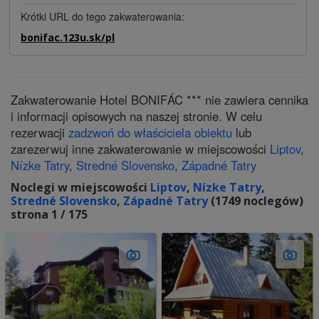
Krótki URL do tego zakwaterowania:
bonifac.123u.sk/pl
Zakwaterowanie Hotel BONIFÁC *** nie zawiera cennika
i informacji opisowych na naszej stronie. W celu
rezerwacji
zadzwoń do właściciela obiektu
lub
zarezerwuj inne zakwaterowanie w miejscowości
Liptov
,
Nízke Tatry
,
Stredné Slovensko
,
Západné Tatry
Noclegi w miejscowości
Liptov
,
Nízke Tatry
,
Stredné Slovensko
,
Západné Tatry
(1749 noclegów)
strona 1 / 175