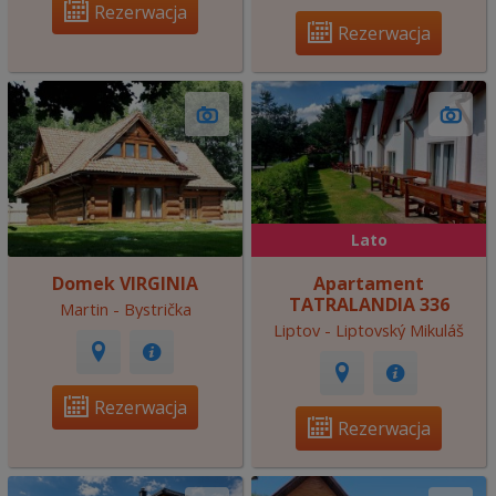
Rezerwacja
Rezerwacja
Lato
Domek VIRGINIA
Apartament
TATRALANDIA 336
Martin - Bystrička
Liptov - Liptovský Mikuláš
Rezerwacja
Rezerwacja