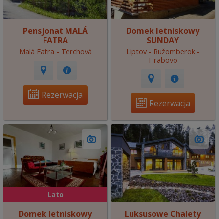
Pensjonat MALÁ
Domek letniskowy
FATRA
SUNDAY
Malá Fatra - Terchová
Liptov - Ružomberok -
Hrabovo
Rezerwacja
Rezerwacja
Lato
Domek letniskowy
Luksusowe Chalety