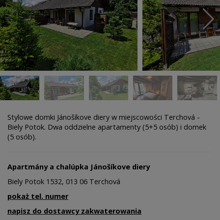
Stylowe domki Jánošíkove diery w miejscowości Terchová -
Biely Potok. Dwa oddzielne apartamenty (5+5 osób) i domek
(5 osób).
Apartmány a chalúpka Jánošíkove diery
Biely Potok 1532, 013 06 Terchová
pokaż tel. numer
napisz do dostawcy zakwaterowania