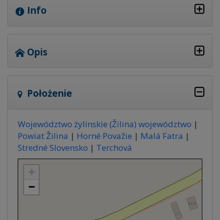
Info
Opis
Położenie
Województwo żylinskie (Žilina) województwo
|
Powiat Žilina
|
Horné Považie
|
Malá Fatra
|
Stredné Slovensko
|
Terchová
+
−