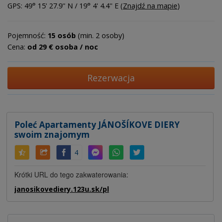
GPS: 49° 15' 27.9'' N / 19° 4' 4.4'' E (
Znajdź na mapie
)
Pojemność:
15 osób
(min. 2 osoby)
Cena:
od 29 € osoba / noc
Rezerwacja
Poleć Apartamenty JÁNOŠÍKOVE DIERY
swoim znajomym
4
Krótki URL do tego zakwaterowania:
janosikovediery.123u.sk/pl