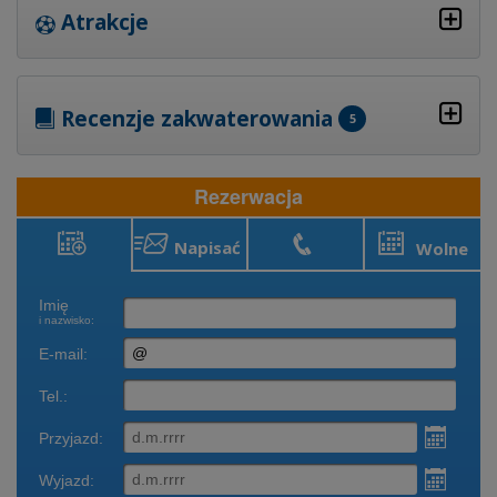
Atrakcje
Recenzje zakwaterowania
5
Rezerwacja
Napisać
Wolne
Rezerwacja
Zadzwonić
terminy