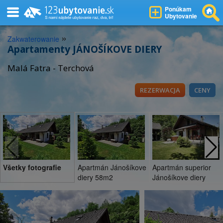
Ponúkam
Ubytovanie
»
Zakwaterowanie
Apartamenty JÁNOŠÍKOVE DIERY
Malá Fatra - Terchová
REZERWACJA
CENY
Všetky fotografie
Apartmán Jánošíkove
Apartmán superior
diery 58m2
Jánošíkove diery
94m2