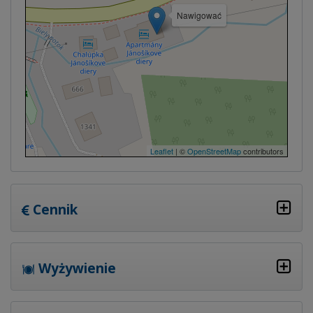
Nawigować
Leaflet
| ©
OpenStreetMap
contributors
Cennik
Wyżywienie