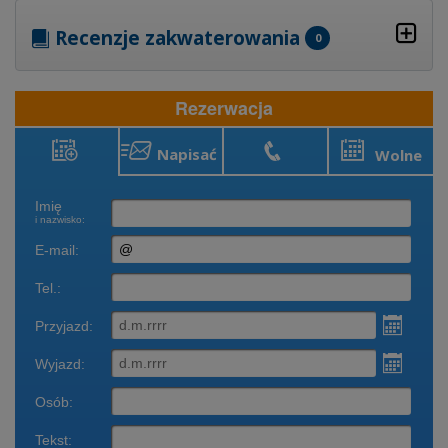
Recenzje zakwaterowania
0
Rezerwacja
Napisać
Wolne
Rezerwacja
Zadzwonić
terminy