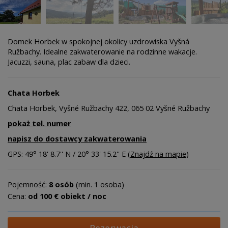
Domek Horbek w spokojnej okolicy uzdrowiska Vyšná
Ružbachy. Idealne zakwaterowanie na rodzinne wakacje.
Jacuzzi, sauna, plac zabaw dla dzieci.
Chata Horbek
Chata Horbek, Vyšné Ružbachy 422, 065 02 Vyšné Ružbachy
pokaż tel. numer
napisz do dostawcy zakwaterowania
GPS: 49° 18' 8.7'' N / 20° 33' 15.2'' E (
Znajdź na mapie
)
Pojemność:
8 osób
(min. 1 osoba)
Cena:
od 100 € obiekt / noc