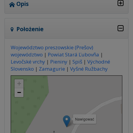
Opis
Położenie
Województwo preszowskie (Prešov)
województwo
|
Powiat Stará Ľubovňa
|
Levočské vrchy
|
Pieniny
|
Spiš
|
Východné
Slovensko
|
Zamagurie
|
Vyšné Ružbachy
+
−
Nawigować