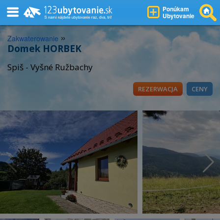
Ponúkam
Ubytovanie
»
Zakwaterowanie
Domek HORBEK
Spiš - Vyšné Ružbachy
REZERWACJA
CENY