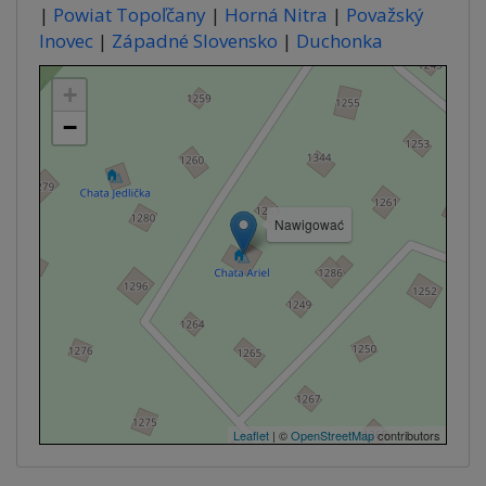
|
Powiat Topoľčany
|
Horná Nitra
|
Považský
Inovec
|
Západné Slovensko
|
Duchonka
+
−
Nawigować
Leaflet
| ©
OpenStreetMap
contributors