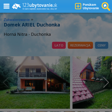
Ponúkam
Ubytovanie
»
Zakwaterowanie
Domek ARIEL Duchonka
Horná Nitra - Duchonka
LATO
REZERWACJA
CENY