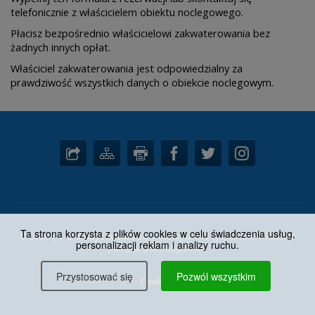
telefonicznie z właścicielem obiektu noclegowego.
Płacisz bezpośrednio właścicielowi zakwaterowania bez
żadnych innych opłat.
Właściciel zakwaterowania jest odpowiedzialny za
prawdziwość wszystkich danych o obiekcie noclegowym.
Ta strona korzysta z plików cookies w celu świadczenia usług,
© 2026 |
1-2-3-ubytovanie.sk
| Všetky práva vyhradené. Aktuálna
personalizacji reklam i analizy ruchu.
ponuka: 3667 ubytovaní.
Przystosować się
Pozwól wszystkim
Cookies