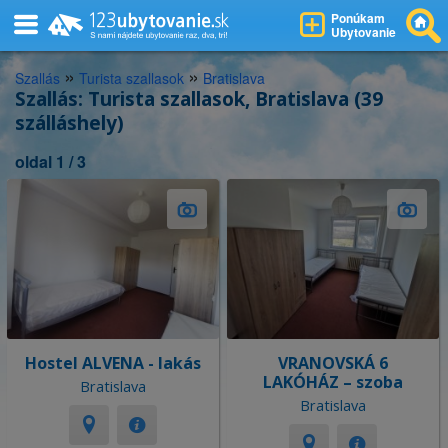
Ponúkam
Ubytovanie
»
»
Szallás
Turista szallasok
Bratislava
Szallás: Turista szallasok, Bratislava (39
szálláshely)
oldal 1 / 3
Hostel ALVENA - lakás
VRANOVSKÁ 6
LAKÓHÁZ – szoba
Bratislava
Bratislava