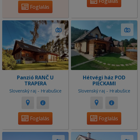
Foglalás
Foglalás
Panzió RANČ U
Hétvégi ház POD
TRAPERA
PIECKAMI
Slovenský raj - Hrabušice
Slovenský raj - Hrabušice
Foglalás
Foglalás