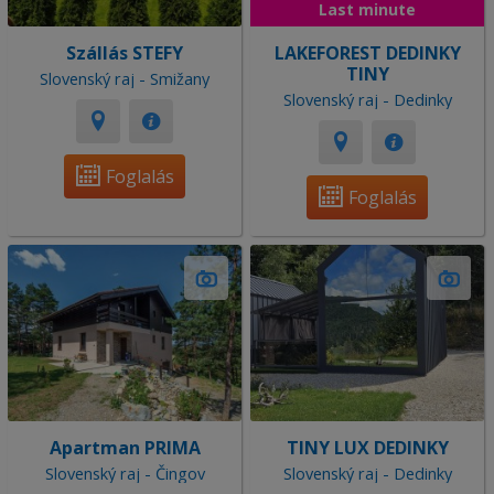
Last minute
Szállás STEFY
LAKEFOREST DEDINKY
TINY
Slovenský raj - Smižany
Slovenský raj - Dedinky
Foglalás
Foglalás
Apartman PRIMA
TINY LUX DEDINKY
Slovenský raj - Čingov
Slovenský raj - Dedinky