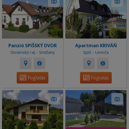
Panzió SPIŠSKÝ DVOR
Apartman KRIVÁŇ
Slovenský raj - Smižany
Spiš - Levoča
Foglalás
Foglalás