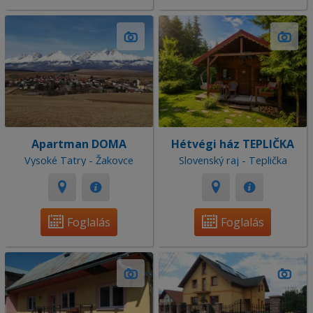
Apartman DOMA
Hétvégi ház TEPLIČKA
Vysoké Tatry - Žakovce
Slovenský raj - Teplička
Foglalás
Foglalás