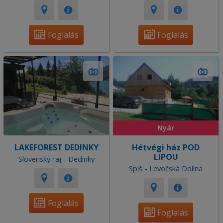
Foglalás
Foglalás
Nyár
LAKEFOREST DEDINKY
Hétvégi ház POD
LIPOU
Slovenský raj - Dedinky
Spiš - Levočská Dolina
Foglalás
Foglalás