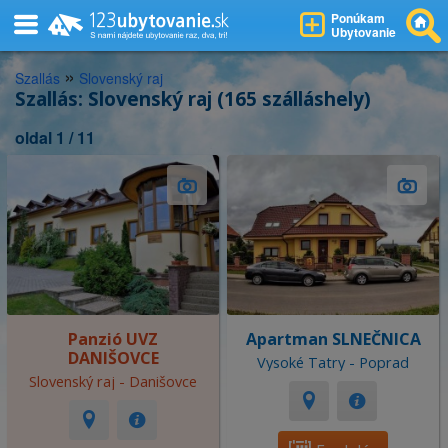
Ponúkam
Ubytovanie
»
Szallás
Slovenský raj
Szallás: Slovenský raj (165 szálláshely)
oldal 1 / 11
Panzió UVZ
Apartman SLNEČNICA
DANIŠOVCE
Vysoké Tatry - Poprad
Slovenský raj - Danišovce