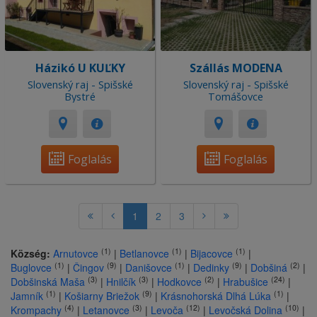
Házikó U KUĽKY
Szállás MODENA
Slovenský raj - Spišské
Slovenský raj - Spišské
Bystré
Tomášovce
Foglalás
Foglalás
1
2
3
(1)
(1)
(1)
Község:
Arnutovce
|
Betlanovce
|
Bijacovce
|
(1)
(9)
(1)
(9)
(2)
Buglovce
|
Čingov
|
Danišovce
|
Dedinky
|
Dobšiná
|
(3)
(3)
(2)
(24)
Dobšinská Maša
|
Hnilčík
|
Hodkovce
|
Hrabušice
|
(1)
(9)
(1)
Jamník
|
Košiarny Briežok
|
Krásnohorská Dlhá Lúka
|
(4)
(3)
(12)
(10)
Krompachy
|
Letanovce
|
Levoča
|
Levočská Dolina
|