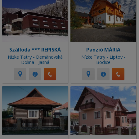
Szálloda *** REPISKÁ
Panzió MÁRIA
Nízke Tatry - Demänovská
Nízke Tatry - Liptov -
Dolina - Jasná
Bodice