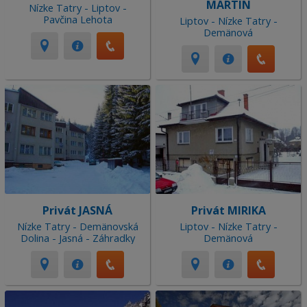
MARTIN
Nízke Tatry - Liptov -
Pavčina Lehota
Liptov - Nízke Tatry -
Demänová
Privát JASNÁ
Privát MIRIKA
Nízke Tatry - Demänovská
Liptov - Nízke Tatry -
Dolina - Jasná - Záhradky
Demänová