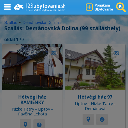
Ponúkam
Ubytovanie
»
Szallás
Demänovská Dolina
Szallás: Demänovská Dolina (99 szálláshely)
oldal 1 / 7
Hétvégi ház
Hétvégi ház 97
KAMIENKY
Liptov - Nízke Tatry -
Demänová
Nízke Tatry - Liptov -
Pavčina Lehota