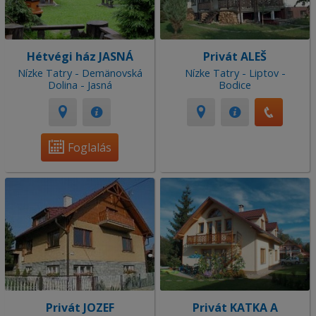
Hétvégi ház JASNÁ
Privát ALEŠ
Nízke Tatry - Demänovská
Nízke Tatry - Liptov -
Dolina - Jasná
Bodice
Foglalás
Privát JOZEF
Privát KATKA A