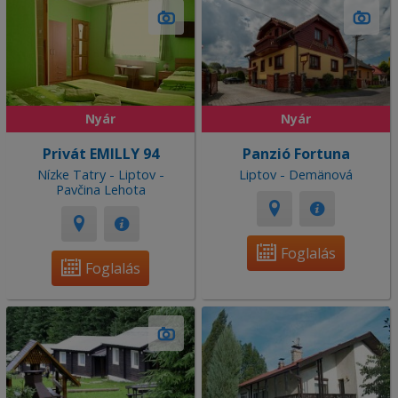
Nyár
Nyár
Privát EMILLY 94
Panzió Fortuna
Nízke Tatry - Liptov -
Liptov - Demänová
Pavčina Lehota
Foglalás
Foglalás