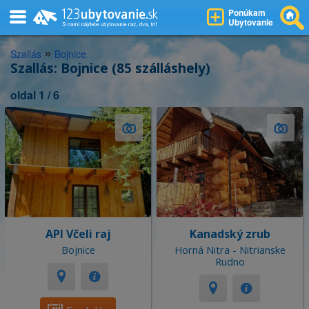
Ponúkam
Ubytovanie
»
Szallás
Bojnice
Szallás: Bojnice (85 szálláshely)
oldal 1 / 6
API Včeli raj
Kanadský zrub
Bojnice
Horná Nitra - Nitrianske
Rudno