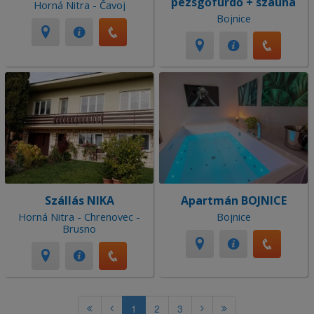
pezsgőfürdő + szauna
Horná Nitra - Čavoj
Bojnice
Szállás NIKA
Apartmán BOJNICE
Horná Nitra - Chrenovec -
Bojnice
Brusno
1
2
3