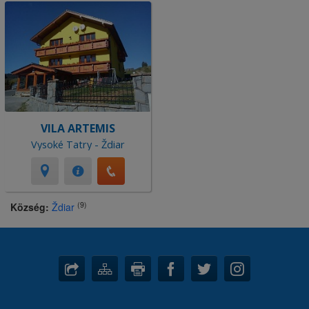
VILA ARTEMIS
Vysoké Tatry - Ždiar
(9)
Község:
Ždiar