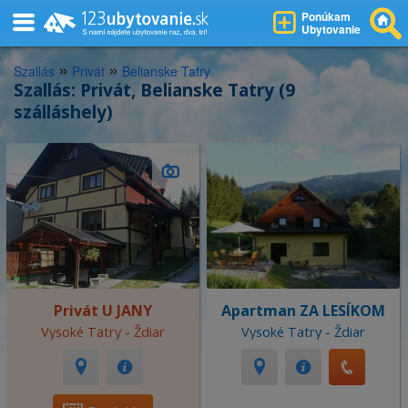
Ponúkam
Ubytovanie
»
»
Szallás
Privát
Belianske Tatry
Szallás: Privát, Belianske Tatry (9
szálláshely)
Privát U JANY
Apartman ZA LESÍKOM
Vysoké Tatry - Ždiar
Vysoké Tatry - Ždiar