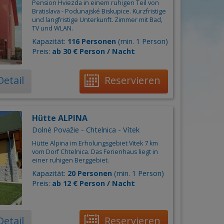
Gemeinde
ement
Pension Hviezda in einem ruhigen Teil von
Bratislava - Podunajské Biskupice. Kurzfristige
Preis pro Person / Nacht von
6
-
85
€
ge
und langfristige Unterkunft. Zimmer mit Bad,
TV und WLAN.
Kapazität:
116 Personen
(min. 1 Person)
Personen
–
+
Preis:
ab 30 € Person / Nacht
Detail
Reservieren
Hütte ALPINA
Dolné Považie - Chtelnica - Vítek
Hütte Alpina im Erholungsgebiet Vitek 7 km
vom Dorf Chtelnica. Das Ferienhaus liegt in
einer ruhigen Berggebiet.
Kapazität:
20 Personen
(min. 1 Person)
Preis:
ab 12 € Person / Nacht
Detail
Reservieren