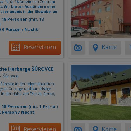
Appart
unft für 18 Arbeiter im Zentrum
k.
Wir bieten Ausländern eine
Herber
tserlaubnis in der Slowakei an
.
:
18 Personen
(min. 18
Hotel
)
0 € Person / Nacht
Kemp
Reservieren
Karte
sche Herberge ŠÚROVCE
- Šúrovce
 Šúrovce in der rekonstruierten
net für lange und kurzfristige
. In der Nähe von Trnava, Sered,
:
18 Personen
(min. 1 Person)
€ Person / Nacht
Reservieren
Karte