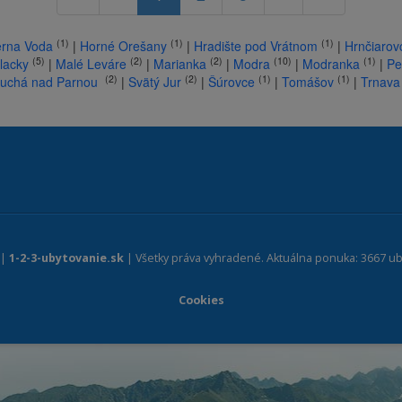
(1)
(1)
(1)
erna Voda
|
Horné Orešany
|
Hradište pod Vrátnom
|
Hrnčiarov
(5)
(2)
(2)
(10)
(1)
lacky
|
Malé Leváre
|
Marianka
|
Modra
|
Modranka
|
Pe
(2)
(2)
(1)
(1)
uchá nad Parnou
|
Svätý Jur
|
Šúrovce
|
Tomášov
|
Trnava
 |
1-2-3-ubytovanie.sk
| Všetky práva vyhradené. Aktuálna ponuka: 3667 ub
Cookies