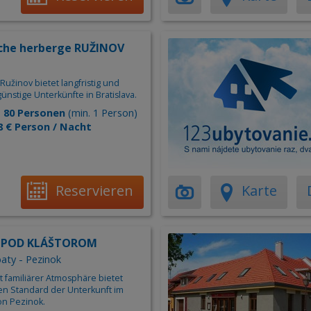
sche herberge RUŽINOV
Ružinov bietet langfristig und
 günstige Unterkünfte in Bratislava.
:
80 Personen
(min. 1 Person)
8 € Person / Nacht
Reservieren
Karte
n POD KLÁŠTOROM
aty - Pezinok
t familiärer Atmosphäre bietet
n Standard der Unterkunft im
n Pezinok.