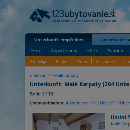
Mit uns finden Sie eine Unterkunft ein, zwei, drei.
Unterkunft empfehlen
Unterknuft s
Hotel
Appartement
Hütte
Pension
Günstige
Kinder
Paare
Einsamkeit
Lu
»
Unterkunft
Malé Karpaty
Unterkunft: Malé Karpaty (204 Unte
Seite 1 / 13
(17)
(48)
Unterkunftsarten:
Appartement
|
Hotel
|
Hütte
Hostel 
Malé Karp