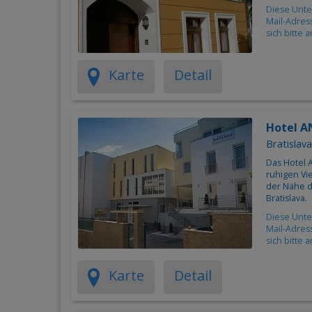
Diese Unte
Mail-Adres
sich bitte 
Karte
Detail
Hotel A
Bratislava
Das Hotel 
ruhigen Vie
der Nähe d
Bratislava.
Diese Unte
Mail-Adres
sich bitte 
Karte
Detail