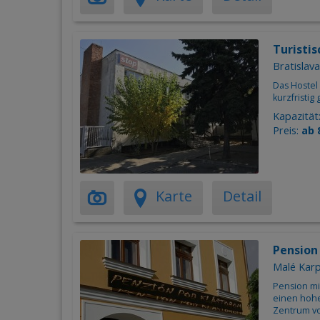
Turisti
Bratislava
Das Hostel 
kurzfristig
Kapazität
Preis:
ab 
Karte
Detail
Pensio
Malé Karp
Pension mi
einen hohe
Zentrum vo