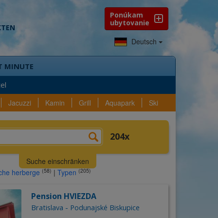
Ponúkam
ubytovanie
KTEN
Deutsch
T MINUTE
el
Jacuzzi
Kamin
Grill
Aquapark
Ski
o?
Auswahl
Ausrüstung
204
n
Lokalität
Suche einschränken
nden
204
Unterkünfte
(58)
(205)
sche herberge
|
Typen
Region
Pension HVIEZDA
Bezirk
us
Bratislava - Podunajské Biskupice