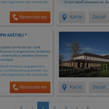
an den Eigentümer der Unterkunft.
Karte
Detail
Reservieren
PRI KAŠTIELI *
 kaštieli am Rande der Stadt
 - Rusovce in angenehmer ländlicher
Unterkunft in stilvollen Zimmern
I und Bad.
rkunft hat keine angegebene E-
se. Zur Reservierung wenden Sie
an den Eigentümer der Unterkunft.
Karte
Detail
Reservieren
1
2
3