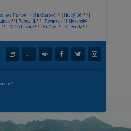
(3)
(1)
(1)
ce nad Parnou
|
Hrnčiarové
|
Hrubý Šúr
|
(8)
(1)
(1)
zinok
|
Rohožník
|
Rovinka
|
Slovenský
(11)
(1)
(1)
(1)
|
Veľké Leváre
|
Viničné
|
Vinosady
|
ytovaní.