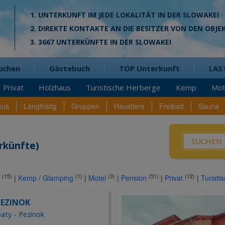
1. UNTERKUNFT IM JEDE LOKALITÄT IN DER SLOWAKEI
2. DIREKTE KONTAKTE AN DIE BESITZER VON DEN OBJE
3. 3667 UNTERKÜNFTE IN DER SLOWAKEI
uchen
Gästebuch
TOP Unterkunft
LAS
Privat
Holzhaus
Turistische Herberge
Kemp
Mot
xus
Langfristig
Gruppen
Haustiere
Freibad
Sauna
Was? / W
rkünfte)
Pensio
gefu
(15)
(1)
(3)
(51)
(12)
|
Kemp / Glamping
|
Motel
|
Pension
|
Privat
|
Turisti
Privat
Hütte
PEZINOK
Holzha
aty - Pezinok