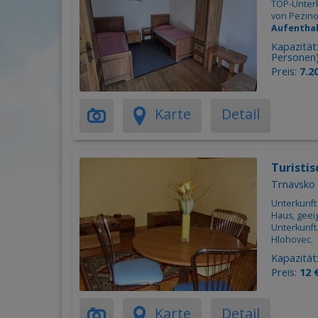
TOP-Unterk
von Pezino
Aufenthal
Kapazität
Personen
Preis:
7.2
Karte
Detail
Turisti
Trnavsko 
Unterkunft
Haus, geeig
Unterkunft
Hlohovec.
Kapazität
Preis:
12 
Karte
Detail