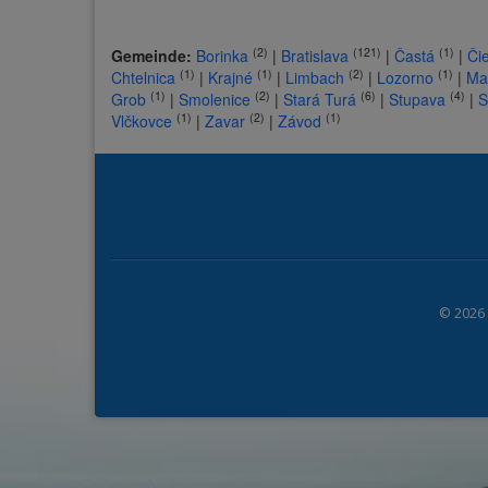
(2)
(121)
(1)
Gemeinde:
Borinka
|
Bratislava
|
Častá
|
Či
(1)
(1)
(2)
(1)
Chtelnica
|
Krajné
|
Limbach
|
Lozorno
|
Ma
(1)
(2)
(6)
(4)
Grob
|
Smolenice
|
Stará Turá
|
Stupava
|
S
(1)
(2)
(1)
Vlčkovce
|
Zavar
|
Závod
© 2026