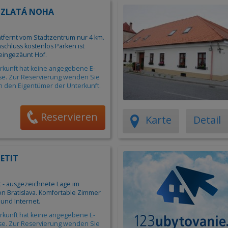
n ZLATÁ NOHA
tfernt vom Stadtzentrum nur 4 km.
schluss kostenlos Parken ist
 eingezäunt Hof.
rkunft hat keine angegebene E-
se. Zur Reservierung wenden Sie
an den Eigentümer der Unterkunft.
Reservieren
Karte
Detail
PETIT
t - ausgezeichnete Lage im
n Bratislava. Komfortable Zimmer
 und Internet.
rkunft hat keine angegebene E-
se. Zur Reservierung wenden Sie