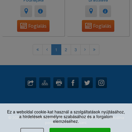
Foglalás
Foglalás
1
2
3
Ez a weboldal cookie-kat használ a szolgáltatások nyújtásához,
a hirdetések személyre szabásához és a forgalom
© 2026 |
1-2-3-ubytovanie.sk
| Všetky práva vyhradené. Aktuálna
elemzéséhez.
ponuka: 3667 ubytovaní.