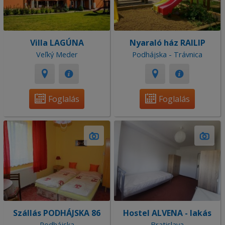
Villa LAGÚNA
Nyaraló ház RAILIP
Veľký Meder
Podhájska - Trávnica
Foglalás
Foglalás
Szállás PODHÁJSKA 86
Hostel ALVENA - lakás
Podhájska
Bratislava