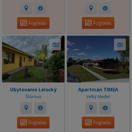
Foglalás
Foglalás
Ubytovanie Lelocký
Apartmán TIMEA
Štúrovo
Veľký Meder
Foglalás
Foglalás