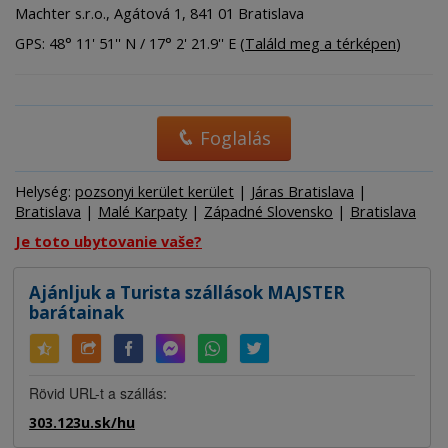
Machter s.r.o., Agátová 1, 841 01 Bratislava
GPS: 48° 11' 51'' N / 17° 2' 21.9'' E (
Találd meg a térképen
)
Foglalás
Helység:
pozsonyi kerület kerület
|
Járas Bratislava
|
Bratislava
|
Malé Karpaty
|
Západné Slovensko
|
Bratislava
Je toto ubytovanie vaše?
Ajánljuk a Turista szállások MAJSTER
barátainak
Rövid URL-t a szállás:
303.123u.sk/hu