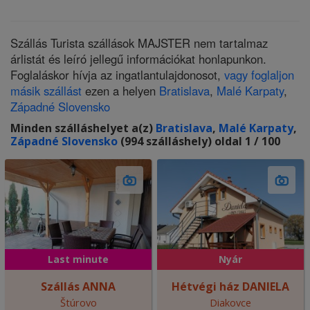
Szállás Turista szállások MAJSTER nem tartalmaz
árlistát és leíró jellegű információkat honlapunkon.
Foglaláskor hívja az ingatlantulajdonosot,
vagy foglaljon
másik szállást
ezen a helyen
Bratislava
,
Malé Karpaty
,
Západné Slovensko
Minden szálláshelyet a(z)
Bratislava
,
Malé Karpaty
,
Západné Slovensko
(994 szálláshely) oldal 1 / 100
Last minute
Nyár
Szállás ANNA
Hétvégi ház DANIELA
Štúrovo
Diakovce