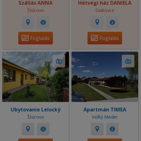
Szállás ANNA
Hétvégi ház DANIELA
Štúrovo
Diakovce
Foglalás
Foglalás
Ubytovanie Lelocký
Apartmán TIMEA
Štúrovo
Veľký Meder