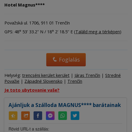
Hotel Magnus****
Považská ul. 1706, 911 01 Trenčín
GPS: 48° 53' 33.2'' N / 18° 2' 18.5'' E (
Találd meg a térképen
)
Foglalás
Helység:
trencséni kerület kerület
|
Járas Trenčín
|
Stredné
Považie
|
Západné Slovensko
|
Trenčín
Je toto ubytovanie vaše?
Ajánljuk a Szálloda MAGNUS**** barátainak
Rövid URL-t a szállás: