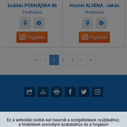
Szállás PODHÁJSKA 86
Hostel ALVENA - lakás
Podhájska
Bratislava
Foglalás
Foglalás
1
2
3
Ez a weboldal cookie-kat használ a szolgáltatások nyújtásához,
a hirdetések személyre szabásához és a forgalom
© 2026 |
1-2-3-ubytovanie.sk
| Všetky práva vyhradené. Aktuálna