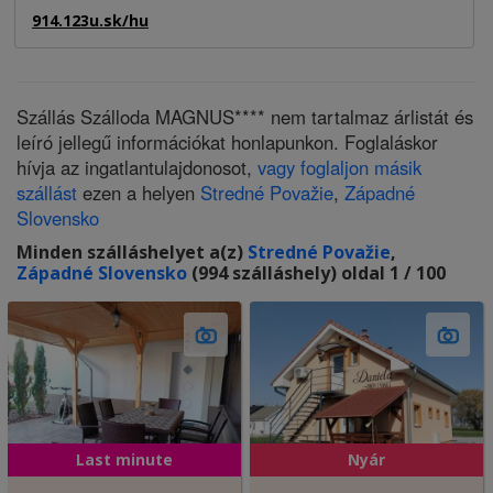
914.123u.sk/hu
Szállás Szálloda MAGNUS**** nem tartalmaz árlistát és
leíró jellegű információkat honlapunkon. Foglaláskor
hívja az ingatlantulajdonosot,
vagy foglaljon másik
szállást
ezen a helyen
Stredné Považie
,
Západné
Slovensko
Minden szálláshelyet a(z)
Stredné Považie
,
Západné Slovensko
(994 szálláshely) oldal 1 / 100
Last minute
Nyár