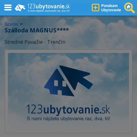
Ponúkam
Ubytovanie
»
Szallás
Szálloda MAGNUS****
Stredné Považie - Trenčín