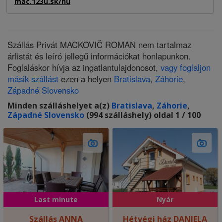
mac.123u.sk/hu
Szállás Privát MACKOVIČ ROMAN nem tartalmaz
árlistát és leíró jellegű információkat honlapunkon.
Foglaláskor hívja az ingatlantulajdonosot,
vagy foglaljon
másik szállást
ezen a helyen
Bratislava
,
Záhorie
,
Západné Slovensko
Minden szálláshelyet a(z)
Bratislava
,
Záhorie
,
Západné Slovensko
(994 szálláshely) oldal 1 / 100
Last minute
Nyár
Szállás ANNA
Hétvégi ház DANIELA