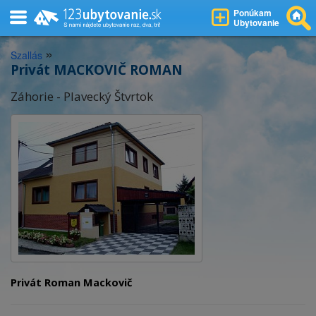
Ponúkam
Ubytovanie
»
Szallás
Privát MACKOVIČ ROMAN
Záhorie - Plavecký Štvrtok
Privát Roman Mackovič