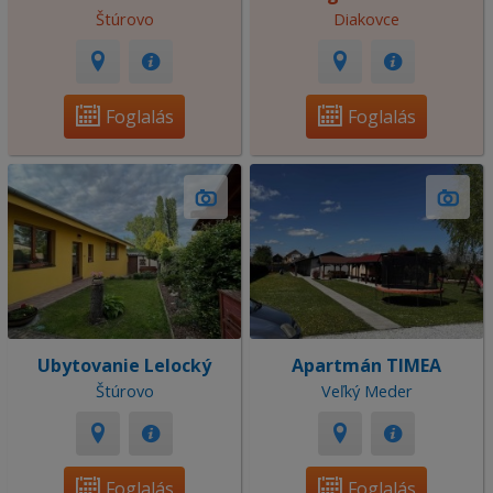
Štúrovo
Diakovce
Foglalás
Foglalás
Ubytovanie Lelocký
Apartmán TIMEA
Štúrovo
Veľký Meder
Foglalás
Foglalás