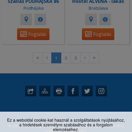
Szállás PODHÁJSKA 86
Hostel ALVENA - lakás
Podhájska
Bratislava
Foglalás
Foglalás
1
2
3
Ez a weboldal cookie-kat használ a szolgáltatások nyújtásához,
a hirdetések személyre szabásához és a forgalom
© 2026 |
1-2-3-ubytovanie.sk
| Všetky práva vyhradené. Aktuálna
elemzéséhez.
ponuka: 3667 ubytovaní.