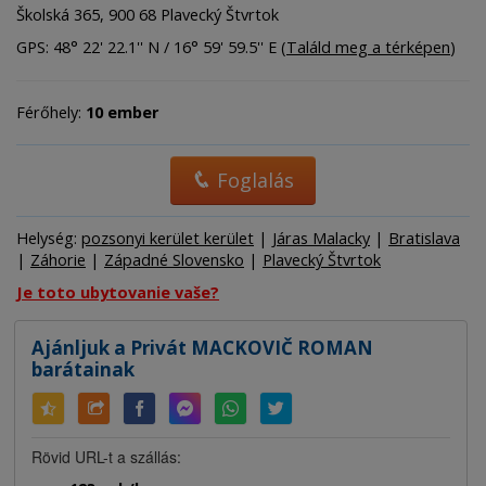
Školská 365, 900 68 Plavecký Štvrtok
GPS: 48° 22' 22.1'' N / 16° 59' 59.5'' E (
Találd meg a térképen
)
Férőhely:
10 ember
Foglalás
Helység:
pozsonyi kerület kerület
|
Járas Malacky
|
Bratislava
|
Záhorie
|
Západné Slovensko
|
Plavecký Štvrtok
Je toto ubytovanie vaše?
Ajánljuk a Privát MACKOVIČ ROMAN
barátainak
Rövid URL-t a szállás: