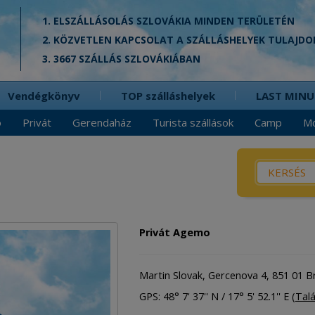
1. ELSZÁLLÁSOLÁS SZLOVÁKIA MINDEN TERÜLETÉN
2. KÖZVETLEN KAPCSOLAT A SZÁLLÁSHELYEK TULAJD
3. 3667 SZÁLLÁS SZLOVÁKIÁBAN
Vendégkönyv
TOP szálláshelyek
LAST MINU
ó
Privát
Gerendaház
Turista szállások
Camp
Mo
Mi az? / H
Panzió
Privát
Privát Agemo
Hetvég
Gerend
Martin Slovak, Gercenova 4, 851 01 Br
Apartm
GPS: 48° 7' 37'' N / 17° 5' 52.1'' E (
Tal