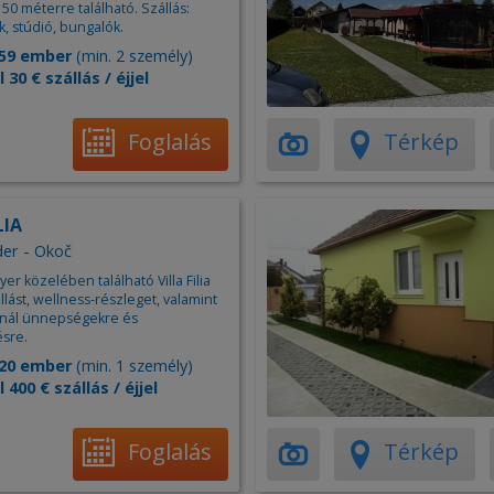
0 méterre található. Szállás:
, stúdió, bungalók.
59 ember
(min. 2 személy)
l 30 € szállás / éjjel
Foglalás
Térkép
LIA
er - Okoč
r közelében található Villa Filia
állást, wellness-részleget, valamint
kínál ünnepségekre és
ésre.
20 ember
(min. 1 személy)
l 400 € szállás / éjjel
Foglalás
Térkép