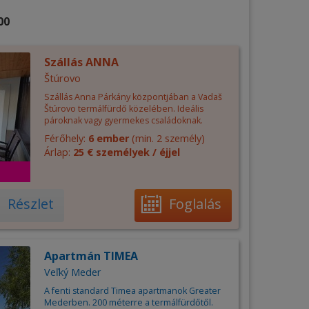
00
Szállás ANNA
Štúrovo
Szállás Anna Párkány központjában a Vadaš
Štúrovo termálfürdő közelében. Ideális
pároknak vagy gyermekes családoknak.
Férőhely:
6 ember
(min. 2 személy)
Árlap:
25 € személyek / éjjel
Részlet
Foglalás
Apartmán TIMEA
Veľký Meder
A fenti standard Timea apartmanok Greater
Mederben. 200 méterre a termálfürdőtől.