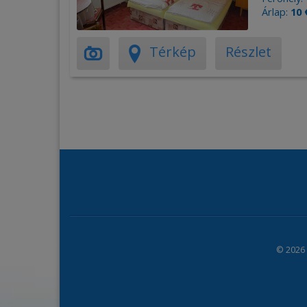
Árlap:
10 
Térkép
Részlet
© 2026