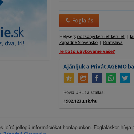
Hostel
Szállod
Camp
Foglalás
Helység:
pozsonyi kerület kerület
|
Já
Západné Slovensko
|
Bratislava
Je toto ubytovanie vaše?
Ajánljuk a Privát AGEMO b
Rövid URL-t a szállás:
1982.123u.sk/hu
 leíró jellegű információkat honlapunkon. Foglaláskor hívja 