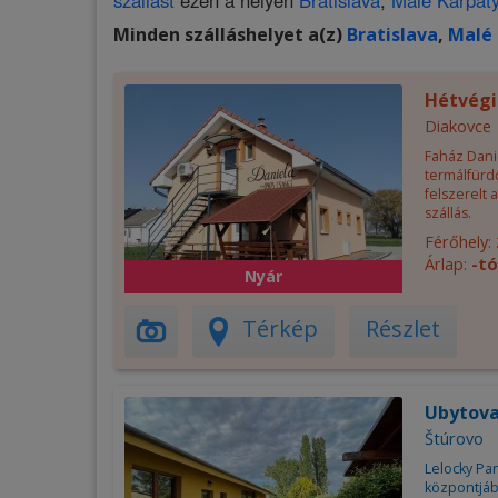
szállást
ezen a helyen
Bratislava
,
Malé Karpat
Minden szálláshelyet a(z)
Bratislava
,
Malé 
Hétvégi
Diakovce
Faház Danie
termálfürd
felszerelt 
szállás.
Férőhely:
Árlap:
-tó
Nyár
Térkép
Részlet
Ubytova
Štúrovo
Lelocky Pa
központjáb