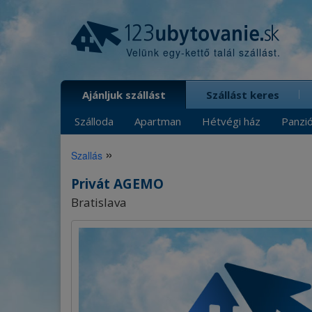
Velünk egy-kettő talál szállást.
Ajánljuk szállást
Szállást keres
Szálloda
Apartman
Hétvégi ház
Panzi
»
Szallás
Privát AGEMO
Bratislava