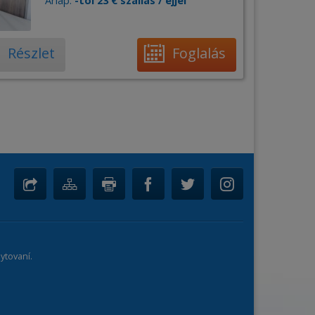
Árlap:
-tól 23 € szállás / éjjel
Részlet
Foglalás
ytovaní.