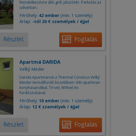
Rendelkezésre álló grill, játszótér. Parkolás az
udvarban.
Férőhely:
42 ember
(min. 1 személy)
Árlap:
-tól 20 € személyek / éjjel
Részlet
Foglalás
Apartmá DARIDA
Veľký Meder
Darida Apartmanok a Thermal Corvinus Veľký
Meder termálfürdő közelében. Két apartman
konyhasarokkal, TV-vel, Wifivel és
fürdőszobával.
Férőhely:
10 ember
(min. 1 személy)
Árlap:
12 € személyek / éjjel
Részlet
Foglalás