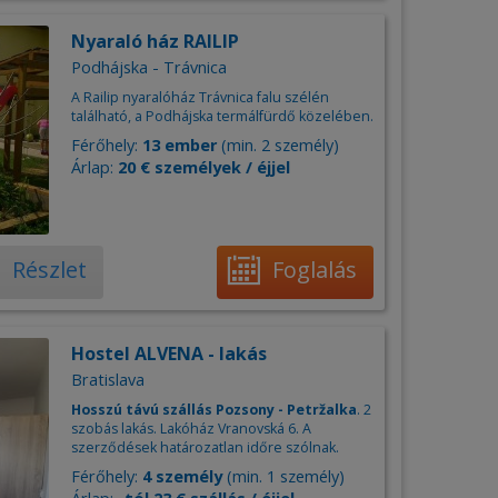
Nyaraló ház RAILIP
Podhájska - Trávnica
A Railip nyaralóház Trávnica falu szélén
található, a Podhájska termálfürdő közelében.
Férőhely:
13 ember
(min. 2 személy)
Árlap:
20 € személyek / éjjel
Részlet
Foglalás
Hostel ALVENA - lakás
Bratislava
Hosszú távú szállás Pozsony - Petržalka
. 2
szobás lakás. Lakóház Vranovská 6. A
szerződések határozatlan időre szólnak.
Férőhely:
4 személy
(min. 1 személy)