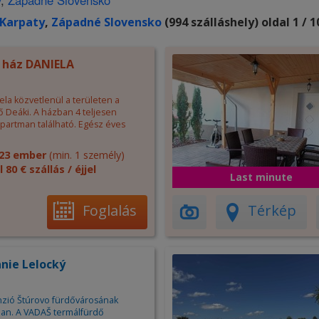
y
,
Západné Slovensko
Karpaty
,
Západné Slovensko
(994 szálláshely) oldal 1 / 1
 ház DANIELA
la közvetlenül a területen a
ő Deáki. A házban 4 teljesen
apartman található. Egész éves
23 ember
(min. 1 személy)
l 80 € szállás / éjjel
Last minute
Foglalás
Térkép
nie Lelocký
nzió Štúrovo fürdővárosának
an. A VADAŠ termálfürdő