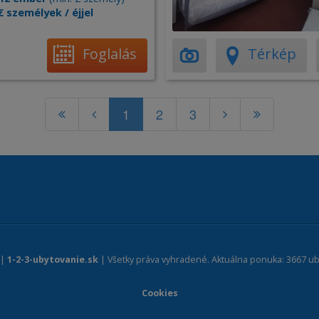
€ személyek / éjjel
Foglalás
Térkép
1
2
3
 |
1-2-3-ubytovanie.sk
| Všetky práva vyhradené. Aktuálna ponuka: 3667 ub
Cookies