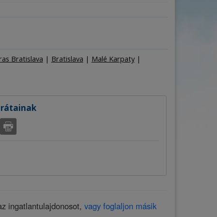
a
Személyekre
–
+
ras Bratislava
|
Bratislava
|
Malé Karpaty
|
arátainak
az ingatlantulajdonosot,
vagy foglaljon másik