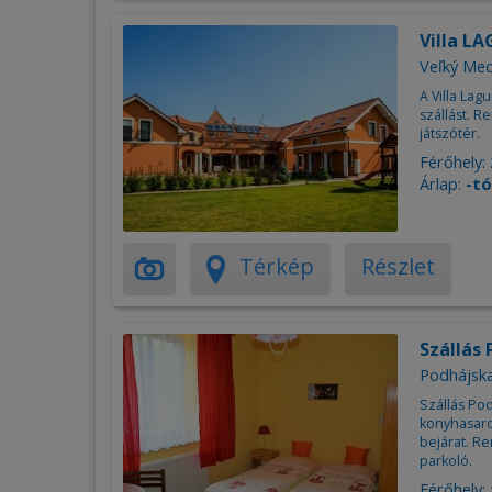
Villa L
Veľký Me
A Villa Lag
szállást. R
játszótér.
Férőhely:
Árlap:
-tó
Térkép
Részlet
Szállás
Podhájsk
Szállás Pod
konyhasaro
bejárat. Re
parkoló.
Férőhely: