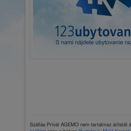
Szállás Privát AGEMO nem tartalmaz árlistát és