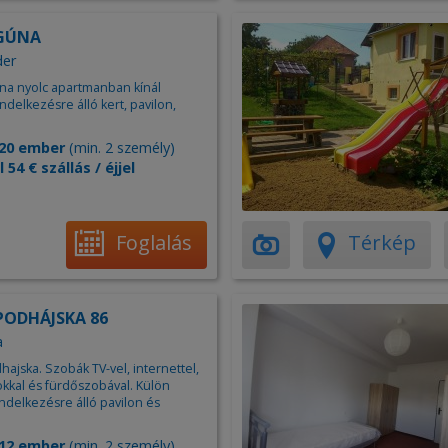
AGÚNA
der
una nyolc apartmanban kínál
endelkezésre álló kert, pavilon,
20 ember
(min. 2 személy)
l 54 € szállás / éjjel
Foglalás
Térkép
 PODHÁJSKA 86
a
hajska. Szobák TV-vel, internettel,
kkal és fürdőszobával. Külön
ndelkezésre álló pavilon és
12 ember
(min. 2 személy)