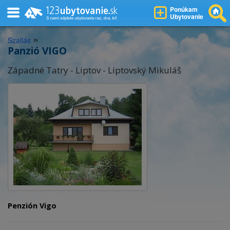
Ponúkam
Ubytovanie
»
Szallás
Panzió VIGO
Západné Tatry - Liptov - Liptovský Mikuláš
Penzión Vigo