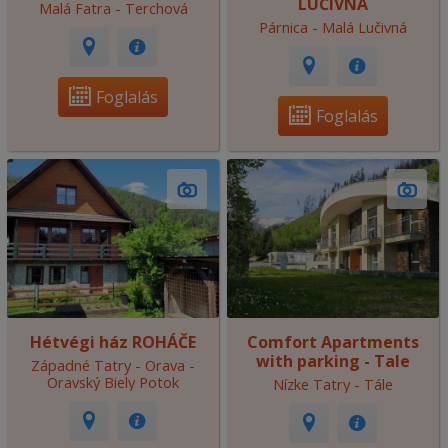
LUČIVNÁ
Malá Fatra - Terchová
Párnica - Malá Lučivná
Foglalás
Foglalás
Hétvégi ház ROHÁČE
Comfort Apartments
with parking - Tale
Západné Tatry - Orava -
Oravský Biely Potok
Nízke Tatry - Tále