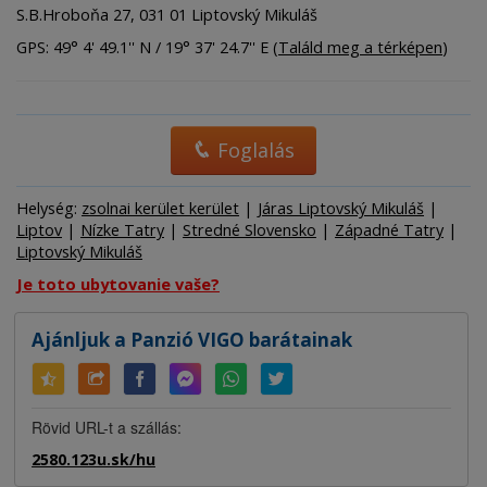
S.B.Hroboňa 27, 031 01 Liptovský Mikuláš
GPS: 49° 4' 49.1'' N / 19° 37' 24.7'' E (
Találd meg a térképen
)
Foglalás
Helység:
zsolnai kerület kerület
|
Járas Liptovský Mikuláš
|
Liptov
|
Nízke Tatry
|
Stredné Slovensko
|
Západné Tatry
|
Liptovský Mikuláš
Je toto ubytovanie vaše?
Ajánljuk a Panzió VIGO barátainak
Rövid URL-t a szállás:
2580.123u.sk/hu