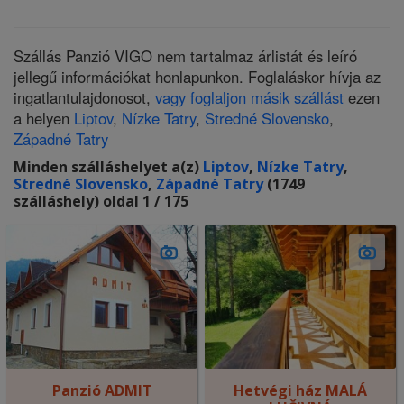
Szállás Panzió VIGO nem tartalmaz árlistát és leíró
jellegű információkat honlapunkon. Foglaláskor hívja az
ingatlantulajdonosot,
vagy foglaljon másik szállást
ezen
a helyen
Liptov
,
Nízke Tatry
,
Stredné Slovensko
,
Západné Tatry
Minden szálláshelyet a(z)
Liptov
,
Nízke Tatry
,
Stredné Slovensko
,
Západné Tatry
(1749
szálláshely) oldal 1 / 175
Panzió ADMIT
Hetvégi ház MALÁ