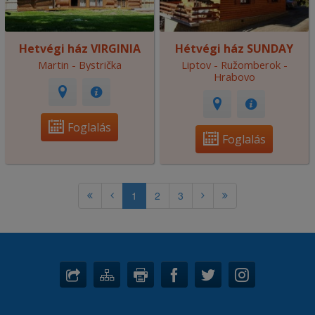
Hetvégi ház VIRGINIA
Hétvégi ház SUNDAY
Martin - Bystrička
Liptov - Ružomberok -
Hrabovo
Foglalás
Foglalás
1
2
3