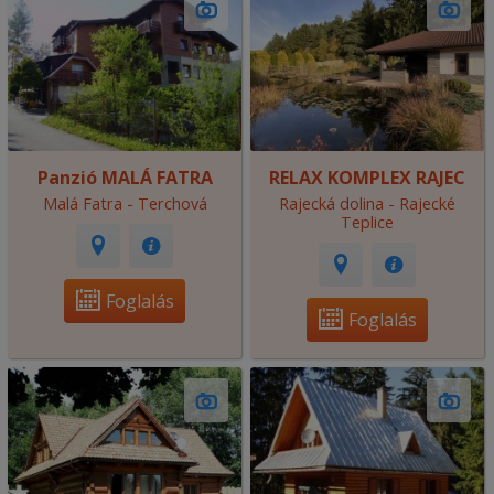
Panzió MALÁ FATRA
RELAX KOMPLEX RAJEC
Malá Fatra - Terchová
Rajecká dolina - Rajecké
Teplice
Foglalás
Foglalás