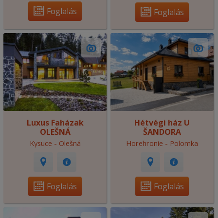
Foglalás
Foglalás
Luxus Faházak
Hétvégi ház U
OLEŠNÁ
ŠANDORA
Kysuce - Olešná
Horehronie - Polomka
Foglalás
Foglalás