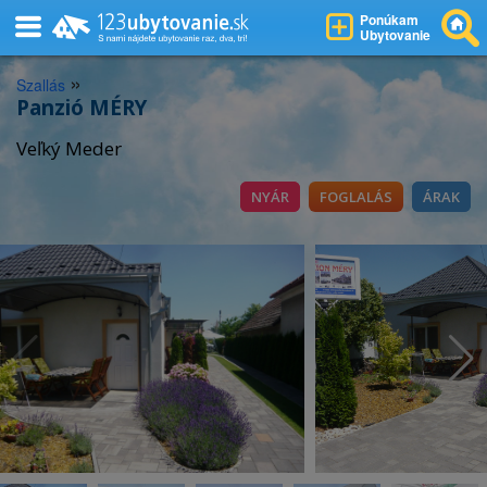
Ponúkam
Ubytovanie
»
Szallás
Panzió MÉRY
Veľký Meder
NYÁR
FOGLALÁS
ÁRAK