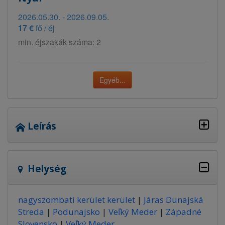
2026.05.30. - 2026.09.05.
17 €
fő / éj
min. éjszakák száma: 2
Egyéb...
Leírás
Helység
nagyszombati kerület kerület
|
Járas Dunajská
Streda
|
Podunajsko
|
Veľký Meder
|
Západné
Slovensko
|
Veľký Meder