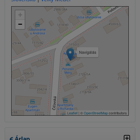
+
−
Navigálás
Leaflet
| ©
OpenStreetMap
contributors
Árlap