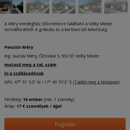
A Méry Vendégház 300 méterre található a Velky Meder
termálfürdőtől. A grillezés és a kertben ülő lehetőség.
Penzión Méry
Ing. Gustáv Méry, Číčovská 3, 932 01 Veľký Meder
mutasd meg a tel. szám
írj a szállásadónak
GPS: 47° 51' 3.5'' N / 17° 45' 57.2'' E (
Találd meg a térképen
)
Férőhely:
16 ember
(min. 1 személy)
Árlap:
17 € személyek / éjjel
Foglalás